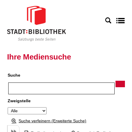
Zu den Suchfiltern springen
Zur Trefferliste springen
S
Ihre Mediensuche
Suche
Zweigstelle
Suche verfeinern (Erweiterte Suche)