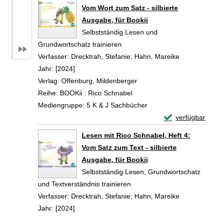
Vom Wort zum Satz - silbierte
Ausgabe, für Bookii
Selbstständig Lesen und
Grundwortschatz trainieren
Verfasser:
Drecktrah, Stefanie
;
Hahn, Mareike
Suche nach 
Jahr:
[2024]
Verlag:
Offenburg, Mildenberger
Reihe:
BOOKii : Rico Schnabel
Mediengruppe:
5 K & J Sachbücher
Exemplar-Details
verfügbar
Zum Download von 
Lesen mit Rico Schnabel, Heft 4:
Vom Satz zum Text - silbierte
Ausgabe, für Bookii
Selbstständig Lesen, Grundwortschatz
und Textverständnis trainieren
Verfasser:
Drecktrah, Stefanie
;
Hahn, Mareike
Suche nach 
Jahr:
[2024]