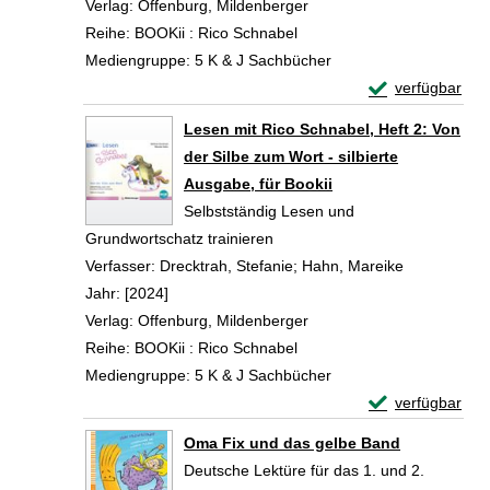
Verlag:
Offenburg, Mildenberger
Reihe:
BOOKii : Rico Schnabel
Mediengruppe:
5 K & J Sachbücher
Exemplar-Details
verfügbar
Zum Download von 
Lesen mit Rico Schnabel, Heft 2: Von
der Silbe zum Wort - silbierte
Ausgabe, für Bookii
Selbstständig Lesen und
Grundwortschatz trainieren
Verfasser:
Drecktrah, Stefanie
;
Hahn, Mareike
Suche nach 
Jahr:
[2024]
Verlag:
Offenburg, Mildenberger
Reihe:
BOOKii : Rico Schnabel
Mediengruppe:
5 K & J Sachbücher
Exemplar-Details
verfügbar
Zum Download von 
Oma Fix und das gelbe Band
Deutsche Lektüre für das 1. und 2.