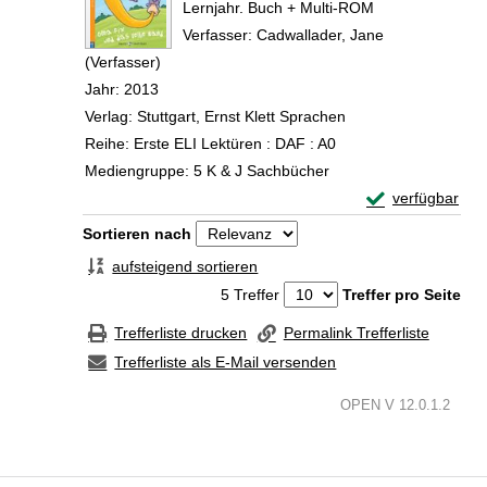
Lernjahr. Buch + Multi-ROM
Verfasser:
Cadwallader, Jane
(Verfasser)
Suche nach diesem Verfasser
Jahr:
2013
Verlag:
Stuttgart, Ernst Klett Sprachen
Reihe:
Erste ELI Lektüren : DAF : A0
Mediengruppe:
5 K & J Sachbücher
Exemplar-Detail
verfügbar
Zum Download von 
Zu den Suchfiltern springen
Sortieren nach
aufsteigend sortieren
5 Treffer
Treffer pro Seite
Trefferliste drucken
Permalink Trefferliste
Trefferliste als E-Mail versenden
OPEN V 12.0.1.2