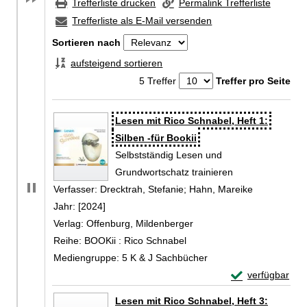
Trefferliste drucken
Permalink Trefferliste
Trefferliste als E-Mail versenden
Sortieren nach
aufsteigend sortieren
5 Treffer
Treffer pro Seite
Zu den Suchfiltern springen
Suchergebnis
Lesen mit Rico Schnabel, Heft 1:
Silben -für Bookii
Selbstständig Lesen und
Grundwortschatz trainieren
Verfasser:
Drecktrah, Stefanie
;
Hahn, Mareike
Suche nach 
Jahr:
[2024]
Verlag:
Offenburg, Mildenberger
Reihe:
BOOKii : Rico Schnabel
Mediengruppe:
5 K & J Sachbücher
Exemplar-Details
verfügbar
Zum Download von 
Lesen mit Rico Schnabel, Heft 3: