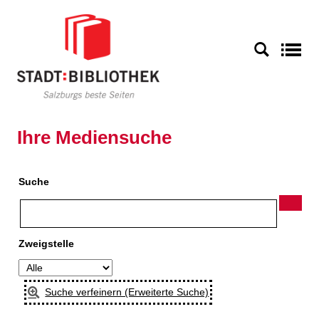
S
Ihre Mediensuche
Suche
Zweigstelle
Suche verfeinern (Erweiterte Suche)