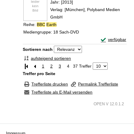
Suche nach diesem Verfasser
Jahr:
[2013]
Verlag:
[München], Polyband Medien
GmbH
Reihe:
BBC
Earth
Mediengruppe:
18 Sach-DVD
Exemplar-Detail
verfügbar
Zum Download von 
Zu den Suchfiltern springen
Sortieren nach
aufsteigend sortieren
1
2
3
4
37 Treffer
Treffer pro Seite
Trefferliste drucken
Permalink Trefferliste
Trefferliste als E-Mail versenden
OPEN V 12.0.1.2
Impressum