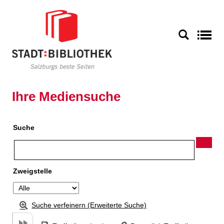
Zu den Suchfiltern springen
Zur Trefferliste springen
S
Ihre Mediensuche
Suche
Zweigstelle
Suche verfeinern (Erweiterte Suche)