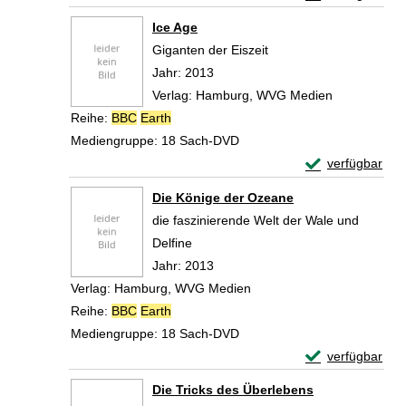
Zum Download von 
Ice Age
Giganten der Eiszeit
Suche nach diesem Verfasser
Jahr:
2013
Verlag:
Hamburg, WVG Medien
Reihe:
BBC
Earth
Mediengruppe:
18 Sach-DVD
Exemplar-Detail
verfügbar
Zum Download von 
Die Könige der Ozeane
die faszinierende Welt der Wale und
Delfine
Suche nach diesem Verfasser
Jahr:
2013
Verlag:
Hamburg, WVG Medien
Reihe:
BBC
Earth
Mediengruppe:
18 Sach-DVD
Exemplar-Detail
verfügbar
Zum Download von 
Die Tricks des Überlebens