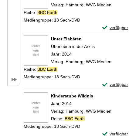
Verlag:
Hamburg, WVG Medien
Reihe:
BBC
Earth
Mediengruppe:
18 Sach-DVD
Exemplar-Detail
verfügbar
Zum Download von 
Unter Eisbären
Überleben in der Arktis
Suche nach diesem Verfasser
Jahr:
2014
Verlag:
Hamburg, WVG Medien
Reihe:
BBC
Earth
Mediengruppe:
18 Sach-DVD
Exemplar-Detail
verfügbar
Zum Download von 
Kinderstube Wildnis
Suche nach diesem Verfasser
Jahr:
2014
Verlag:
Hamburg, WVG Medien
Reihe:
BBC
Earth
Mediengruppe:
18 Sach-DVD
Exemplar-Detail
verfügbar