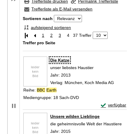
Trefferliste drucken
Permalink Trefferliste
Trefferliste als E-Mail versenden
Sortieren nach
aufsteigend sortieren
1
2
3
4
37 Treffer
Treffer pro Seite
Zu den Suchfiltern springen
Suchergebnis
Die Katze
unser liebstes Haustier
Suche nach diesem Verfasser
Jahr:
2013
Verlag:
München, Koch Media AG
Reihe:
BBC
Earth
Mediengruppe:
18 Sach-DVD
Exemplar-Detail
verfügbar
Zum Download von 
Unsere wilden Lieblinge
die geheimnisvolle Welt der Haustiere
Suche nach diesem Verfasser
Jahr:
2015