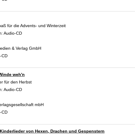
aß für die Advents- und Winterzeit
 Verfasser
n:
Audio-CD
edien & Verlag GmbH
d-CD
Winde weh'n
er für den Herbst
 Verfasser
n:
Audio-CD
erlagsgesellschaft mbH
d-CD
n Kinderlieder von Hexen, Drachen und Gespenstern