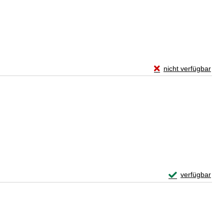
Exemplar-Details vo
nicht verfügbar
Zum Download von exte
Exemplar-Detail
verfügbar
Zum Download von 