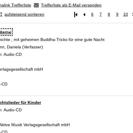
alink Trefferliste
Trefferliste als E-Mail versenden
aufsteigend sortieren
6
7
8
9
10
terne
hichte ; mit geheimen Buddha-Tricks für eine gute Nacht
n, Daniela (Verfasser)
Suche nach diesem Verfasser
n:
Audio-CD
erlagsgesellschaft mbH
d-CD
htslieder für Kinder
 Verfasser
n:
Audio-CD
ktive Musik Verlagsgesellschaft mbH
d-CD