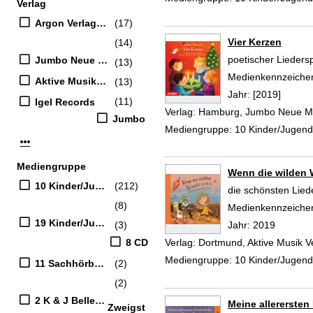
Verlag
Argon Verlag GmbH
(17)
Vier Kerzen
(14)
poetischer Liedersp
Jumbo Neue Medien
(13)
Suche nach diesem
Medienkennzeiche
Aktive Musik Verlagsgesellschaft mbH
(13)
Jahr:
[2019]
(11)
Igel Records
Verlag:
Hamburg, Jumbo Neue M
Jumbo
Mediengruppe:
10 Kinder/Jugen
Mehr Verlag-Filter anzeigen
Mediengruppe
Wenn die wilden 
10 Kinder/Jugend-CD
(212)
die schönsten Lied
(8)
Suche nach diesem
Medienkennzeiche
19 Kinder/Jugend-DVD
(3)
Jahr:
2019
8 CD
Verlag:
Dortmund, Aktive Musik V
Mediengruppe:
10 Kinder/Jugen
11 Sachhörbücher
(2)
(2)
2 K & J Belletristik
Meine allererste
Zweigst