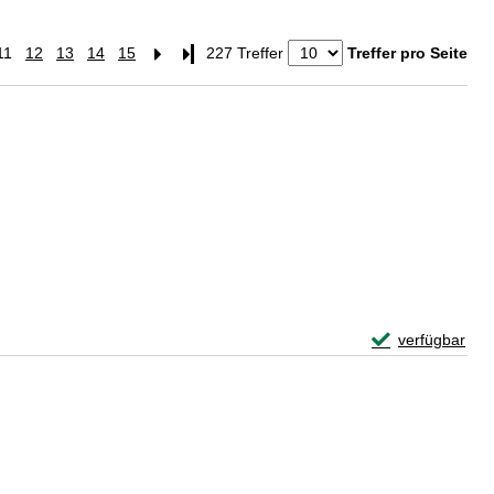
11
12
13
14
15
Letzte Seite
227 Treffer
Treffer pro Seite
Exemplar-Detail
verfügbar
Zum Download von 