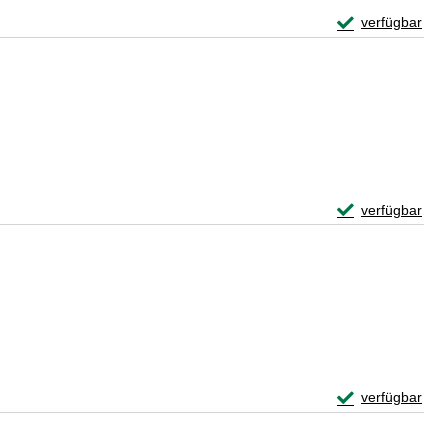
Exemplar-Detail
verfügbar
Zum Download von 
Exemplar-Detail
verfügbar
Zum Download von 
Exemplar-Detail
verfügbar
Zum Download von 