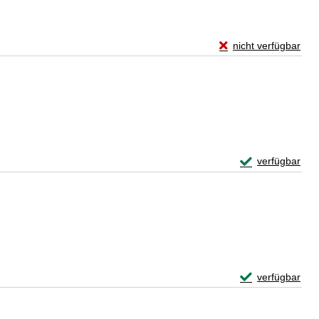
Exemplar-Details vo
nicht verfügbar
Zum Download von exte
Exemplar-Detail
verfügbar
Zum Download von 
Exemplar-Detail
verfügbar
Zum Download von 