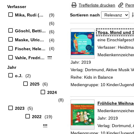
Zur Trefferliste springen
Trefferliste drucken
Perm
Verfasser
Suchfilter
Mika, Rudi (Mitwirkender)
(9)
Sortieren nach
(6)
Zu den Suchfiltern springen
Göschl, Bettina (Mitwirkender)
(6)
Suchergebnis
Yoga, Mond und S
Maske, Ulrich (Mitwirkender)
eine Einschlafgesc
(4)
Verfasser:
Heidtman
(4)
Fischer, Helene
Medienkennzeiche
Mehr Verfasser-Filter anzeigen
Vahle, Fredrik (Komponist)
Jahr:
2019
Jahr
Verlag:
Dortmund, Aktive Musik V
o.J.
(2)
Reihe:
Kids in Balance
2025
(6)
Mediengruppe:
10 Kinder/Jugen
2024
(8)
Fröhliche Weihnac
2023
(5)
Suche nach diesem
Medienkennzeiche
2022
(19)
Jahr:
2019
Mehr Jahr-Filter anzeigen
Verlag:
Dortmund, A
Mediengruppe:
10 Kinder/Jugen