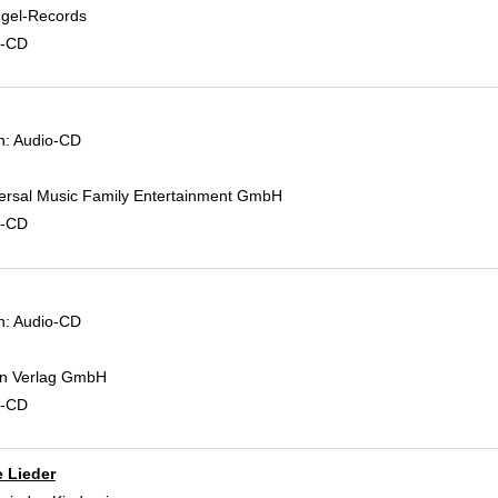
Igel-Records
d-CD
 Verfasser
n:
Audio-CD
versal Music Family Entertainment GmbH
d-CD
 Verfasser
n:
Audio-CD
gon Verlag GmbH
d-CD
e Lieder