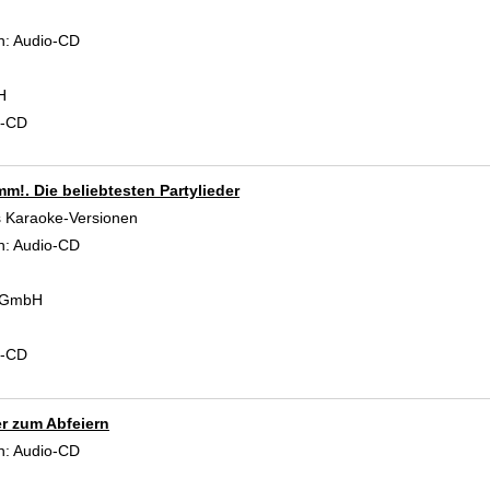
 Verfasser
n:
Audio-CD
H
d-CD
!. Die beliebtesten Partylieder
ls Karaoke-Versionen
 Verfasser
n:
Audio-CD
 GmbH
d-CD
r zum Abfeiern
 Verfasser
n:
Audio-CD