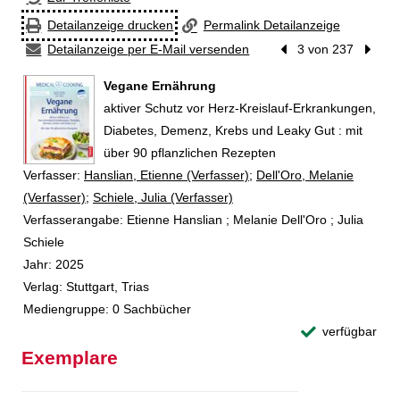
Detailanzeige drucken
Permalink Detailanzeige
Detailanzeige per E-Mail versenden
Vorheriger Treffer
3 von 237
Nächst
Vegane Ernährung
aktiver Schutz vor Herz-Kreislauf-Erkrankungen,
Diabetes, Demenz, Krebs und Leaky Gut : mit
über 90 pflanzlichen Rezepten
Verfasser:
Suche nach diesem Verfasser
Hanslian, Etienne (Verfasser)
;
Dell'Oro, Melanie
(Verfasser)
;
Schiele, Julia (Verfasser)
Verfasserangabe:
Etienne Hanslian ; Melanie Dell'Oro ; Julia
Schiele
Jahr:
2025
Verlag:
Stuttgart, Trias
Mediengruppe:
0 Sachbücher
verfügbar
Exemplare