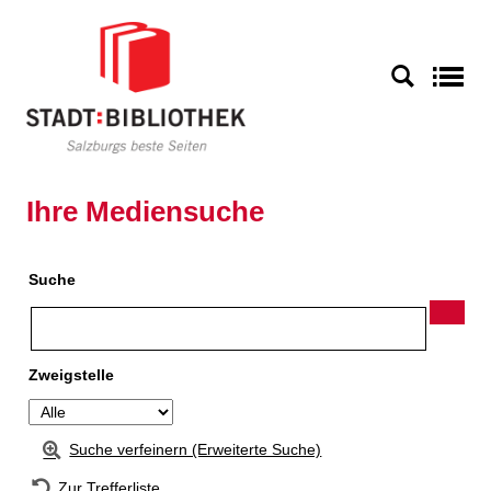
Zur Detailanzeige springen
S
Ihre Mediensuche
Suche
Zweigstelle
Suche verfeinern (Erweiterte Suche)
Zur Trefferliste