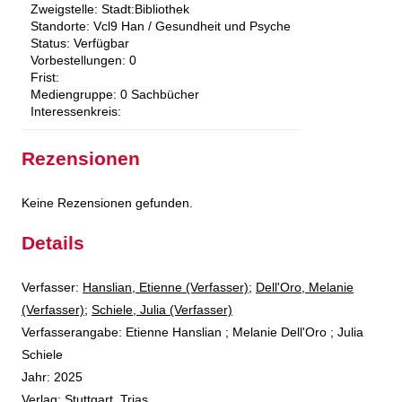
Zweigstelle:
Stadt:Bibliothek
Standorte:
Vcl9 Han / Gesundheit und Psyche
Status:
Verfügbar
Vorbestellungen:
0
Frist:
Mediengruppe:
0 Sachbücher
Interessenkreis:
Rezensionen
Keine Rezensionen gefunden.
Details
Verfasser:
Suche nach diesem Verfasser
Hanslian, Etienne (Verfasser)
;
Dell'Oro, Melanie
(Verfasser)
;
Schiele, Julia (Verfasser)
Verfasserangabe:
Etienne Hanslian ; Melanie Dell'Oro ; Julia
Schiele
Jahr:
2025
Verlag:
Stuttgart, Trias