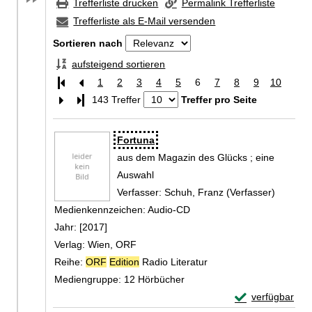
Trefferliste drucken
Permalink Trefferliste
Trefferliste als E-Mail versenden
Sortieren nach
aufsteigend sortieren
1
2
3
4
5
6
7
8
9
10
Letzte Seite
143 Treffer
Treffer pro Seite
Zu den Suchfiltern springen
Suchergebnis
Fortuna
aus dem Magazin des Glücks ; eine
Auswahl
Verfasser:
Schuh, Franz (Verfasser)
Suche n
Medienkennzeichen:
Audio-CD
Jahr:
[2017]
Verlag:
Wien, ORF
Reihe:
ORF
Edition
Radio Literatur
Mediengruppe:
12 Hörbücher
Exemplar-Detail
verfügbar