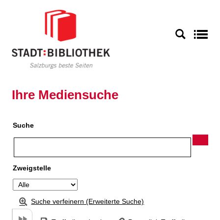
Zu den Suchfiltern springen
Zur Trefferliste springen
S
Ihre Mediensuche
Suche
Zweigstelle
Suche verfeinern (Erweiterte Suche)