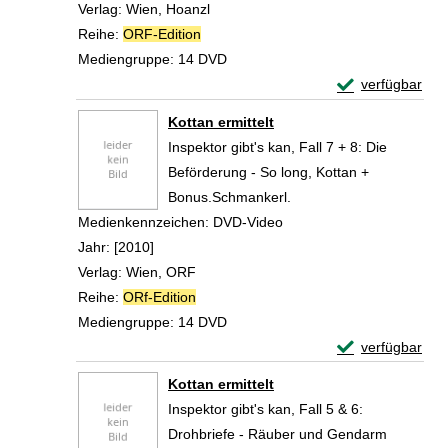
Verlag:
Wien, Hoanzl
Reihe:
ORF-Edition
Mediengruppe:
14 DVD
Exemplar-Details
verfügbar
Zum Download von 
Kottan ermittelt
Inspektor gibt's kan, Fall 7 + 8: Die
Beförderung - So long, Kottan +
Bonus.Schmankerl.
Suche nach diesem Verfasser
Medienkennzeichen:
DVD-Video
Jahr:
[2010]
Verlag:
Wien, ORF
Reihe:
ORf-Edition
Mediengruppe:
14 DVD
Exemplar-Details
verfügbar
Zum Download von 
Kottan ermittelt
Inspektor gibt's kan, Fall 5 & 6:
Drohbriefe - Räuber und Gendarm