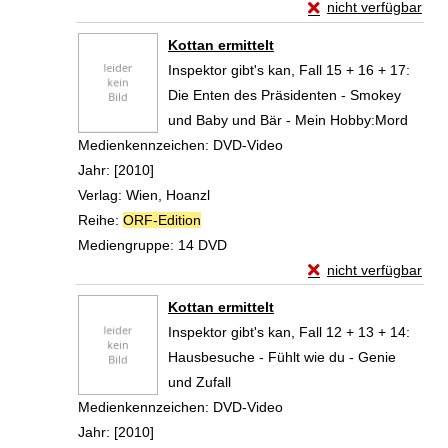
Exemplar-Details von
nicht verfügbar
Zum Download von exte
Kottan ermittelt
Inspektor gibt's kan, Fall 15 + 16 + 17:
Die Enten des Präsidenten - Smokey
und Baby und Bär - Mein Hobby:Mord
Suche nach diesem Verfasser
Medienkennzeichen:
DVD-Video
Jahr:
[2010]
Verlag:
Wien, Hoanzl
Reihe:
ORF-Edition
Mediengruppe:
14 DVD
Exemplar-Details von
nicht verfügbar
Zum Download von exte
Kottan ermittelt
Inspektor gibt's kan, Fall 12 + 13 + 14:
Hausbesuche - Fühlt wie du - Genie
und Zufall
Suche nach diesem Verfasser
Medienkennzeichen:
DVD-Video
Jahr:
[2010]