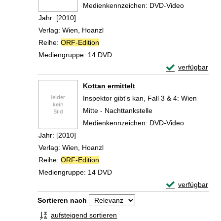
Suche nach diesem Verfasser
Medienkennzeichen:
DVD-Video
Jahr:
[2010]
Verlag:
Wien, Hoanzl
Reihe:
ORF-Edition
Mediengruppe:
14 DVD
Exemplar-Details
verfügbar
Zum Download von 
Kottan ermittelt
Inspektor gibt's kan, Fall 3 & 4: Wien
Mitte - Nachttankstelle
Suche nach diesem Verfasser
Medienkennzeichen:
DVD-Video
Jahr:
[2010]
Verlag:
Wien, Hoanzl
Reihe:
ORF-Edition
Mediengruppe:
14 DVD
Exemplar-Details
verfügbar
Zum Download von 
Zu den Suchfiltern springen
Sortieren nach
aufsteigend sortieren