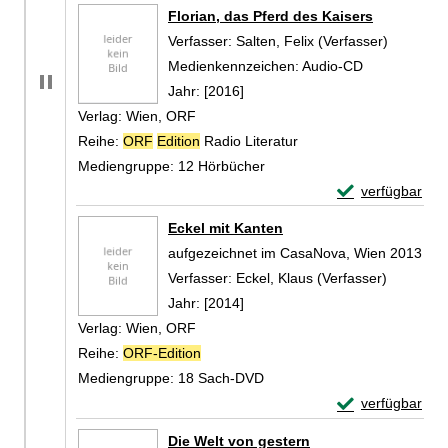
Zum Download von 
Florian, das Pferd des Kaisers
Verfasser:
Salten, Felix (Verfasser)
Suche na
Medienkennzeichen:
Audio-CD
Jahr:
[2016]
Verlag:
Wien, ORF
Reihe:
ORF
Edition
Radio Literatur
Mediengruppe:
12 Hörbücher
Exemplar-Detail
verfügbar
Zum Download von 
Eckel mit Kanten
aufgezeichnet im CasaNova, Wien 2013
Verfasser:
Eckel, Klaus (Verfasser)
Suche na
Jahr:
[2014]
Verlag:
Wien, ORF
Reihe:
ORF-Edition
Mediengruppe:
18 Sach-DVD
Exemplar-Detail
verfügbar
Zum Download von 
Die Welt von gestern