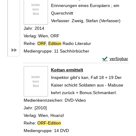
Erinnerungen eines Europäers ; ein
Querschnitt
Verfasser:
Zweig, Stefan (Verfasser)
Suche n
Jahr:
2014
Verlag:
Wien, ORF
Reihe:
ORF
,
Edition
Radio Literatur
Mediengruppe:
11 Sachhörbücher
Exemplar-Detail
verfügbar
Zum Download von 
Kottan ermittelt
Inspektor gibt's kan, Fall 18 + 19 Der
Kaiser schickt Soldaten aus - Mabuse
kehrt zurück + Bonus:Schmankerl.
Suche nach diesem Verfasser
Medienkennzeichen:
DVD-Video
Jahr:
[2010]
Verlag:
Wien, Hoanzl
Reihe:
ORF-Edition
Mediengruppe:
14 DVD