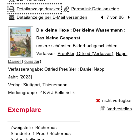
Detailanzeige drucken
Permalink Detailanzeige
Detailanzeige per E-Mail versenden
Vorheriger Treffer
7 von 86
Nächst
Die kleine Hexe ; Der kleine Wassermann ;
Das kleine Gespenst
unsere schönsten Bilderbuchgeschichten
Verfasser:
Suche nach diesem Verfasser
Preußler, Otfried (Verfasser)
;
Napp,
Daniel (Künstler)
Verfasserangabe:
Otfried Preußler ; Daniel Napp
Jahr:
[2023]
Verlag:
Stuttgart, Thienemann
Mediengruppe:
2 K & J Belletristik
nicht verfügbar
Exemplare
Vorbestellen
Zweigstelle:
Bücherbus
Standorte:
1 Preu / Bücherbus
Status:
Entliehen