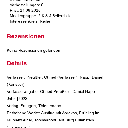
Vorbestellungen:
0
Frist:
24.08.2026
Mediengruppe:
2 K & J Belletristik
Interessenkreis:
Reihe
Rezensionen
Keine Rezensionen gefunden.
Details
Verfasser:
Suche nach diesem Verfasser
Preußler, Otfried (Verfasser)
;
Napp, Daniel
(Künstler)
Verfasserangabe:
Otfried Preußler ; Daniel Napp
Jahr:
[2023]
Verlag:
Stuttgart, Thienemann
Enthaltene Werke:
Ausflug mit Abraxas
,
Frühling im
Mühlenweiher
,
Tohuwabohu auf Burg Eulenstein
opens in new tab
Diesen Link in neuem Tab öffnen
Systematik:
Suche nach dieser Systematik
1