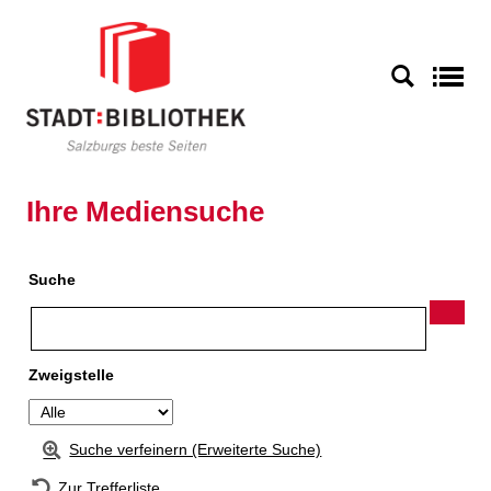
Zur Detailanzeige springen
S
Ihre Mediensuche
Suche
Zweigstelle
Suche verfeinern (Erweiterte Suche)
Zur Trefferliste