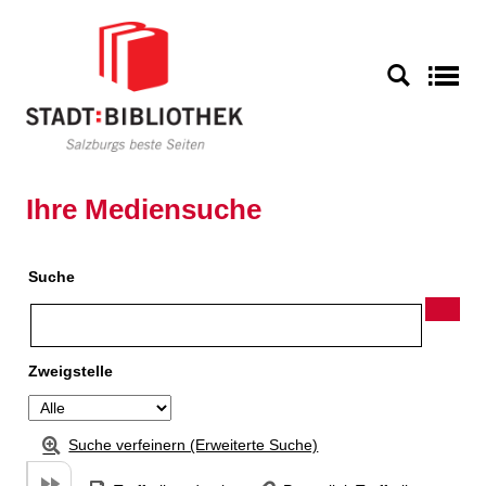
Zu den Suchfiltern springen
Zur Trefferliste springen
S
Ihre Mediensuche
Suche
Zweigstelle
Suche verfeinern (Erweiterte Suche)