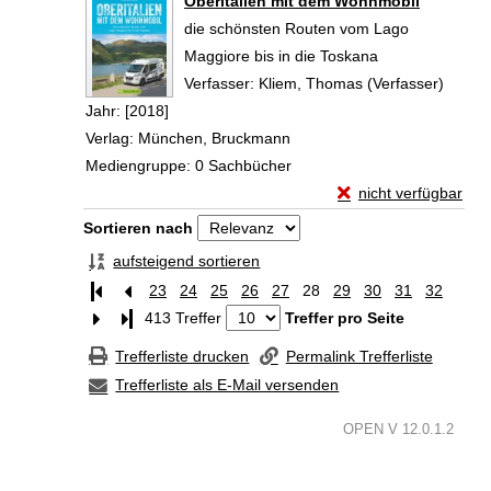
Oberitalien mit dem Wohnmobil
die schönsten Routen vom Lago
Maggiore bis in die Toskana
Verfasser:
Kliem, Thomas (Verfasser)
Suche 
Jahr:
[2018]
Verlag:
München, Bruckmann
Mediengruppe:
0 Sachbücher
Exemplar-Details vo
nicht verfügbar
Zum Download von exte
Zu den Suchfiltern springen
Sortieren nach
aufsteigend sortieren
23
24
25
26
27
28
29
30
31
32
Letzte Seite
413 Treffer
Treffer pro Seite
Trefferliste drucken
Permalink Trefferliste
Trefferliste als E-Mail versenden
OPEN V 12.0.1.2