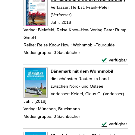
Verfasser:
Herbst, Frank-Peter
(Verfasser)
Suche nach diesem Verfasser
Jahr:
2018
Verlag:
Bielefeld, Reise Know-How Verlag Peter Rump
GmbH
Reihe:
Reise Know How : Wohnmobil-Tourguide
Mediengruppe:
0 Sachbücher
Exemplar-Detai
verfügbar
Zum Download von 
Dänemark mit dem Wohnmobil
die schönsten Routen im Land
zwischen Nord- und Ostsee
Verfasser:
Keidel, Claus G. (Verfasser)
Suche
Jahr:
[2018]
Verlag:
München, Bruckmann
Mediengruppe:
0 Sachbücher
Exemplar-Detai
verfügbar
Zum Download von 