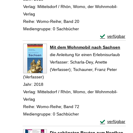
Verlag:
Mittelsdorf / Rhön, Womo, der Wohnmobil-
Verlag
Reihe:
Womo-Reihe; Band 20
Mediengruppe:
0 Sachbücher
Exemplar-Detail
verfügbar
Zum Download von 
Mit dem Wohnmobil nach Sachsen
die Anleitung für einen Erlebnisurlaub
Verfasser:
Scharla-Dey, Anette
(Verfasser)
;
Tschauner, Franz Peter
(Verfasser)
Suche nach diesem Verfasser
Jahr:
2018
Verlag:
Mittelsdorf / Rhön, Womo, der Wohnmobil-
Verlag
Reihe:
Womo-Reihe; Band 72
Mediengruppe:
0 Sachbücher
Exemplar-Detai
verfügbar
Zum Download von 
Die schönsten Routen zum Nordkap