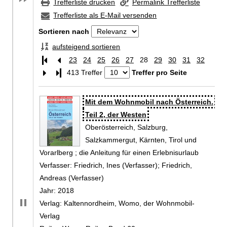
Trefferliste drucken
Permalink Trefferliste
Trefferliste als E-Mail versenden
Sortieren nach
aufsteigend sortieren
23
24
25
26
27
28
29
30
31
32
Letzte Seite
413 Treffer
Treffer pro Seite
Zu den Suchfiltern springen
Suchergebnis
Mit dem Wohnmobil nach Österreich.
Teil 2, der Westen
Oberösterreich, Salzburg,
Salzkammergut, Kärnten, Tirol und
Vorarlberg ; die Anleitung für einen Erlebnisurlaub
Verfasser:
Friedrich, Ines (Verfasser)
;
Friedrich,
Andreas (Verfasser)
Suche nach diesem Verfasser
Jahr:
2018
Verlag:
Kaltennordheim, Womo, der Wohnmobil-
Verlag