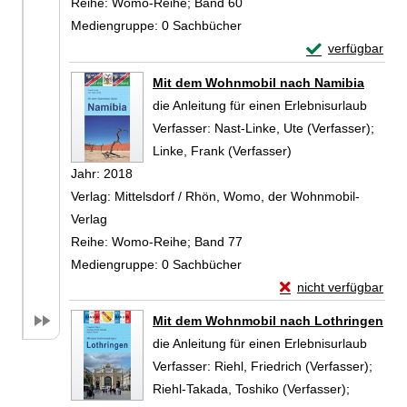
Reihe:
Womo-Reihe; Band 60
Mediengruppe:
0 Sachbücher
Exemplar-Detail
verfügbar
Zum Download von 
Mit dem Wohnmobil nach Namibia
die Anleitung für einen Erlebnisurlaub
Verfasser:
Nast-Linke, Ute (Verfasser)
;
Linke, Frank (Verfasser)
Suche nach diesem 
Jahr:
2018
Verlag:
Mittelsdorf / Rhön, Womo, der Wohnmobil-
Verlag
Reihe:
Womo-Reihe; Band 77
Mediengruppe:
0 Sachbücher
Exemplar-Details vo
nicht verfügbar
Zum Download von exte
Mit dem Wohnmobil nach Lothringen
die Anleitung für einen Erlebnisurlaub
Verfasser:
Riehl, Friedrich (Verfasser)
;
Riehl-Takada, Toshiko (Verfasser)
;