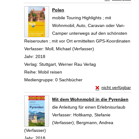
Zum Download von 
Polen
mobile Touring Highlights ; mit
Wohnmobil, Auto, Caravan oder Van-
Camper unterwegs auf den schönsten
Reiserouten ; mit vor Ort ermittelten GPS-Koordinaten
Verfasser:
Moll, Michael (Verfasser)
Suche nach diesem Ve
Jahr:
2018
Verlag:
Stuttgart, Werner Rau Verlag
Reihe:
Mobil reisen
Mediengruppe:
0 Sachbücher
Exemplar-Details vo
nicht verfügbar
Zum Download von exte
Mit dem Wohnmobil in die Pyrenäen
die Anleitung für einen Erlebnisurlaub
Verfasser:
Holtkamp, Stefanie
(Verfasser)
;
Bergmann, Andrea
(Verfasser)
Suche nach diesem Verfasser
Jahr:
2018