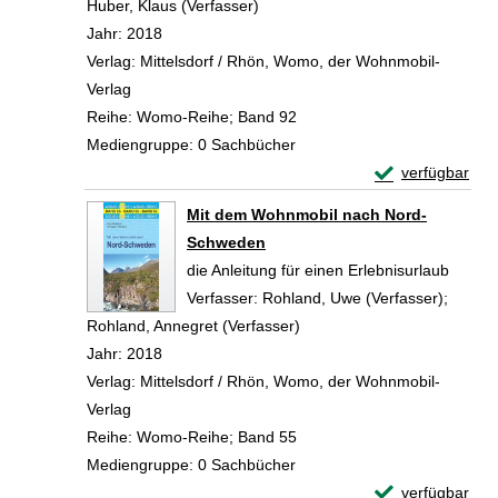
Huber, Klaus (Verfasser)
Suche nach diesem Verfasser
Jahr:
2018
Verlag:
Mittelsdorf / Rhön, Womo, der Wohnmobil-
Verlag
Reihe:
Womo-Reihe; Band 92
Mediengruppe:
0 Sachbücher
Exemplar-Detail
verfügbar
Zum Download von 
Mit dem Wohnmobil nach Nord-
Schweden
die Anleitung für einen Erlebnisurlaub
Verfasser:
Rohland, Uwe (Verfasser)
;
Rohland, Annegret (Verfasser)
Suche nach diesem Verfass
Jahr:
2018
Verlag:
Mittelsdorf / Rhön, Womo, der Wohnmobil-
Verlag
Reihe:
Womo-Reihe; Band 55
Mediengruppe:
0 Sachbücher
Exemplar-Detai
verfügbar