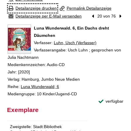
Detailanzeige drucken
Permalink Detailanzeige
Detailanzeige per E-Mail versenden
Vorheriger Treffer
20 von 76
Nächst
Luna Wunderwald. 6, Ein Dachs dreht
Däumchen
Verfasser:
Suche nach diesem Verfasser
Luhn, Usch (Verfasser)
Verfasserangabe:
Usch Luhn ; gesprochen von
Julia Nachtmann
Medienkennzeichen:
Audio-CD
Jahr:
[2020]
Verlag:
Hamburg, Jumbo Neue Medien
Reihe:
Luna Wunderwald; 6
Mediengruppe:
10 Kinder/Jugend-CD
verfügbar
Exemplare
Zweigstelle:
Stadt:Bibliothek