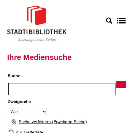
Zur Detailanzeige springen
S
Ihre Mediensuche
Suche
Zweigstelle
Suche verfeinern (Erweiterte Suche)
Zur Trefferliste