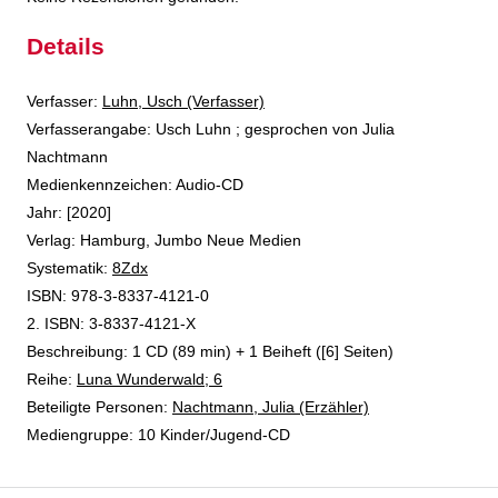
Details
Verfasser:
Suche nach diesem Verfasser
Luhn, Usch (Verfasser)
Verfasserangabe:
Usch Luhn ; gesprochen von Julia
Nachtmann
Medienkennzeichen:
Audio-CD
Jahr:
[2020]
Verlag:
Hamburg, Jumbo Neue Medien
opens in new tab
Diesen Link in neuem Tab öffnen
Systematik:
Suche nach dieser Systematik
8Zdx
Suche nach diesem Interessenskreis
ISBN:
978-3-8337-4121-0
2. ISBN:
3-8337-4121-X
Beschreibung:
1 CD (89 min) + 1 Beiheft ([6] Seiten)
Reihe:
Luna Wunderwald; 6
Beteiligte Personen:
Suche nach dieser Beteiligten Person
Nachtmann, Julia (Erzähler)
Mediengruppe:
10 Kinder/Jugend-CD