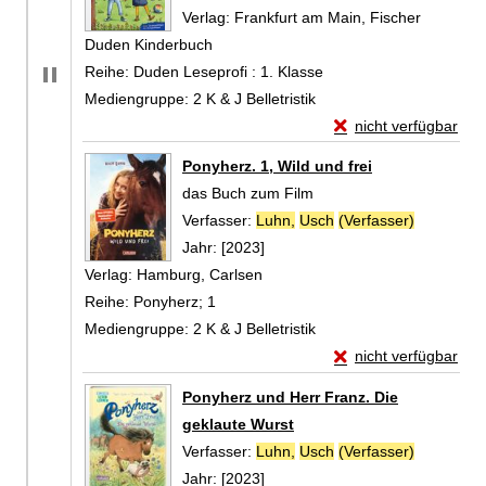
Verlag:
Frankfurt am Main, Fischer
Duden Kinderbuch
Reihe:
Duden Leseprofi : 1. Klasse
Mediengruppe:
2 K & J Belletristik
Exemplar-Details vo
nicht verfügbar
Zum Download von exte
Ponyherz. 1, Wild und frei
das Buch zum Film
Verfasser:
Luhn,
Usch
(Verfasser)
Suche nac
Jahr:
[2023]
Verlag:
Hamburg, Carlsen
Reihe:
Ponyherz; 1
Mediengruppe:
2 K & J Belletristik
Exemplar-Details von
nicht verfügbar
Zum Download von exte
Ponyherz und Herr Franz. Die
geklaute Wurst
Verfasser:
Luhn,
Usch
(Verfasser)
Suche nac
Jahr:
[2023]