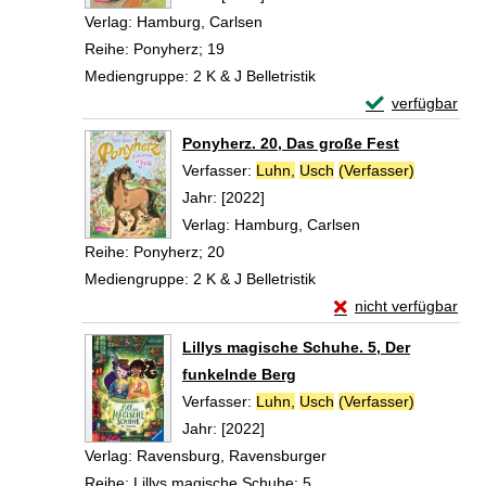
Verlag:
Hamburg, Carlsen
Reihe:
Ponyherz; 19
Mediengruppe:
2 K & J Belletristik
Exemplar-Detail
verfügbar
Zum Download von 
Ponyherz. 20, Das große Fest
Verfasser:
Luhn,
Usch
(Verfasser)
Suche nac
Jahr:
[2022]
Verlag:
Hamburg, Carlsen
Reihe:
Ponyherz; 20
Mediengruppe:
2 K & J Belletristik
Exemplar-Details vo
nicht verfügbar
Zum Download von exte
Lillys magische Schuhe. 5, Der
funkelnde Berg
Verfasser:
Luhn,
Usch
(Verfasser)
Suche nac
Jahr:
[2022]
Verlag:
Ravensburg, Ravensburger
Reihe:
Lillys magische Schuhe; 5