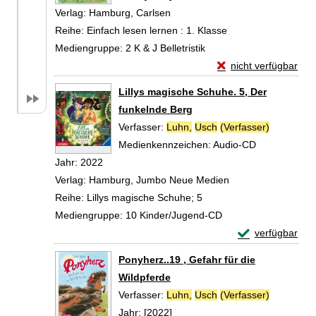
Verlag:
Hamburg, Carlsen
Reihe:
Einfach lesen lernen : 1. Klasse
Mediengruppe:
2 K & J Belletristik
Exemplar-Details vo
nicht verfügbar
Zum Download von exte
Lillys magische Schuhe. 5, Der
funkelnde Berg
Verfasser:
Luhn,
Usch
(Verfasser)
Suche nac
Medienkennzeichen:
Audio-CD
Jahr:
2022
Verlag:
Hamburg, Jumbo Neue Medien
Reihe:
Lillys magische Schuhe; 5
Mediengruppe:
10 Kinder/Jugend-CD
Exemplar-Detail
verfügbar
Zum Download von 
Ponyherz..19 , Gefahr für die
Wildpferde
Verfasser:
Luhn,
Usch
(Verfasser)
Suche nac
Jahr:
[2022]