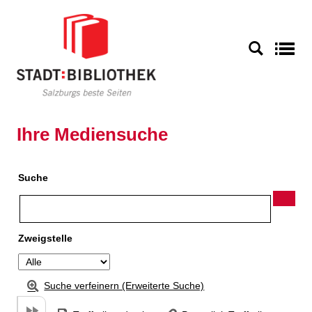
Zu den Suchfiltern springen
Zur Trefferliste springen
S
Ihre Mediensuche
Suche
Zweigstelle
Suche verfeinern (Erweiterte Suche)