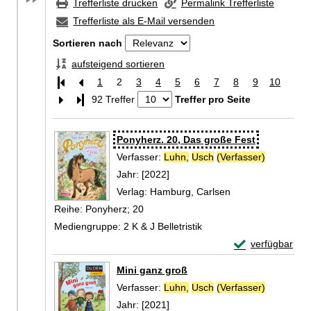
Trefferliste drucken
Permalink Trefferliste
Trefferliste als E-Mail versenden
Sortieren nach
aufsteigend sortieren
1
2
3
4
5
6
7
8
9
10
Letzte Seite
92 Treffer
Treffer pro Seite
Zu den Suchfiltern springen
Suchergebnis
Ponyherz. 20, Das große Fest
Verfasser:
Luhn,
Usch
(Verfasser)
Suche nac
Jahr:
[2022]
Verlag:
Hamburg, Carlsen
Reihe:
Ponyherz; 20
Mediengruppe:
2 K & J Belletristik
Exemplar-Detail
verfügbar
Zum Download von 
Mini ganz groß
Verfasser:
Luhn,
Usch
(Verfasser)
Suche nac
Jahr:
[2021]