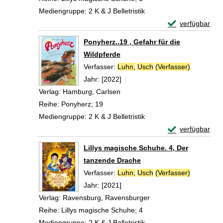
Mediengruppe:
2 K & J Belletristik
Exemplar-Detail
verfügbar
Zum Download von 
Ponyherz..19 , Gefahr für die
Wildpferde
Verfasser:
Luhn,
Usch
(Verfasser)
Suche nac
Jahr:
[2022]
Verlag:
Hamburg, Carlsen
Reihe:
Ponyherz; 19
Mediengruppe:
2 K & J Belletristik
Exemplar-Detail
verfügbar
Zum Download von 
Lillys magische Schuhe. 4, Der
tanzende Drache
Verfasser:
Luhn,
Usch
(Verfasser)
Suche nac
Jahr:
[2021]
Verlag:
Ravensburg, Ravensburger
Reihe:
Lillys magische Schuhe; 4
Mediengruppe:
2 K & J Belletristik