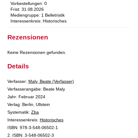
Vorbestellungen:
0
Frist:
31.08.2026
Mediengruppe:
1 Belletristik
Interessenkreis:
Historisches
Rezensionen
Keine Rezensionen gefunden.
Details
Verfasser:
Suche nach diesem Verfasser
Maly, Beate (Verfasser)
Verfasserangabe:
Beate Maly
Jahr:
Februar 2024
Verlag:
Berlin, Ullstein
opens in new tab
Diesen Link in neuem Tab öffnen
Systematik:
Suche nach dieser Systematik
Zba
Interessenkreis:
Suche nach diesem Interessenskreis
Historisches
ISBN:
978-3-548-06502-1
2. ISBN:
3-548-06502-3