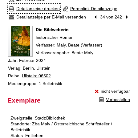
Detailanzeige drucken
Permalink Detailanzeige
Detailanzeige per E-Mail versenden
Vorheriger Treffer
34 von 242
Nächst
Die Bildweberin
historischer Roman
Verfasser:
Suche nach diesem Verfasser
Maly, Beate (Verfasser)
Verfasserangabe:
Beate Maly
Jahr:
Februar 2024
Verlag:
Berlin, Ullstein
Reihe:
Ullstein; 06502
Mediengruppe:
1 Belletristik
nicht verfügbar
Exemplare
Vorbestellen
Zweigstelle:
Stadt:Bibliothek
Standorte:
Zba Maly / Österreichische Schriftsteller /
Belletristik
Status:
Entliehen