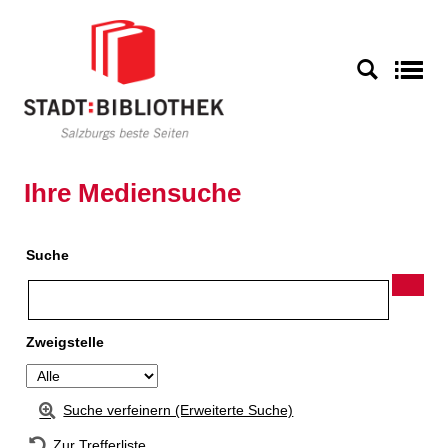
Zur Detailanzeige springen
S
Ihre Mediensuche
Suche
Zweigstelle
Suche verfeinern (Erweiterte Suche)
Zur Trefferliste