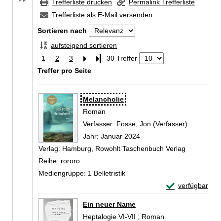
Trefferliste drucken
Permalink Trefferliste
Trefferliste als E-Mail versenden
Sortieren nach
aufsteigend sortieren
1
2
3
Letzte Seite
30 Treffer
Treffer pro Seite
Zu den Suchfiltern springen
Suchergebnis
Melancholie
Roman
Verfasser:
Fosse, Jon (Verfasser)
Suche nac
Jahr:
Januar 2024
Verlag:
Hamburg, Rowohlt Taschenbuch Verlag
Reihe:
rororo
Mediengruppe:
1 Belletristik
Exemplar-Detail
verfügbar
Zum Download von 
Ein neuer Name
Heptalogie VI-VII ; Roman