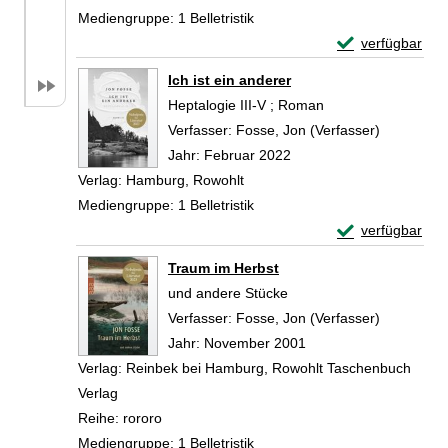
Mediengruppe:
1 Belletristik
Exemplar-Detai
verfügbar
Zum Download von 
Ich ist ein anderer
Heptalogie III-V ; Roman
Verfasser:
Fosse, Jon (Verfasser)
Suche nac
Jahr:
Februar 2022
Verlag:
Hamburg, Rowohlt
Mediengruppe:
1 Belletristik
Exemplar-Details
verfügbar
Zum Download von 
Traum im Herbst
und andere Stücke
Verfasser:
Fosse, Jon (Verfasser)
Suche nac
Jahr:
November 2001
Verlag:
Reinbek bei Hamburg, Rowohlt Taschenbuch
Verlag
Reihe:
rororo
Mediengruppe:
1 Belletristik