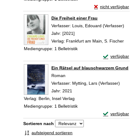
Exemplar-Details vo
nicht verfügbar
Zum Download von exte
Die Freiheit einer Frau
Verfasser:
Louis, Edouard (Verfasser)
Suche 
Jahr:
[2021]
Verlag:
Frankfurt am Main, S. Fischer
Mediengruppe:
1 Belletristik
Exemplar-Details
verfügbar
Zum Download von 
Ein Rätsel auf blauschwarzem Grund
Roman
Verfasser:
Mytting, Lars (Verfasser)
Suche na
Jahr:
2021
Verlag:
Berlin, Insel Verlag
Mediengruppe:
1 Belletristik
Exemplar-Detail
verfügbar
Zum Download von 
Zu den Suchfiltern springen
Sortieren nach
aufsteigend sortieren