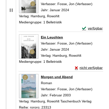
Verfasser:
Fosse, Jon (Verfasser)
Suche nac
Jahr:
Januar 2024
Verlag:
Hamburg, Rowohlt
Mediengruppe:
1 Belletristik
Exemplar-Detail
verfügbar
Zum Download von 
Ein Leuchten
Verfasser:
Fosse, Jon (Verfasser)
Suche nac
Jahr:
Januar 2024
Verlag:
Hamburg, Rowohlt
Mediengruppe:
1 Belletristik
Exemplar-Details vo
nicht verfügbar
Zum Download von exte
Morgen und Abend
Roman
Verfasser:
Fosse, Jon (Verfasser)
Suche nac
Jahr:
Februar 2003
Verlag:
Hamburg, Rowohlt Taschenbuch Verlag
Reihe:
rororo; 23313