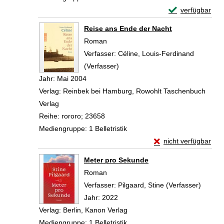
Exemplar-Detail
verfügbar
Zum Download von 
Reise ans Ende der Nacht
Roman
Verfasser:
Céline, Louis-Ferdinand
(Verfasser)
Suche nach diesem Verfasser
Jahr:
Mai 2004
Verlag:
Reinbek bei Hamburg, Rowohlt Taschenbuch
Verlag
Reihe:
rororo; 23658
Mediengruppe:
1 Belletristik
Exemplar-Details vo
nicht verfügbar
Zum Download von exte
Meter pro Sekunde
Roman
Verfasser:
Pilgaard, Stine (Verfasser)
Suche 
Jahr:
2022
Verlag:
Berlin, Kanon Verlag
Mediengruppe:
1 Belletristik