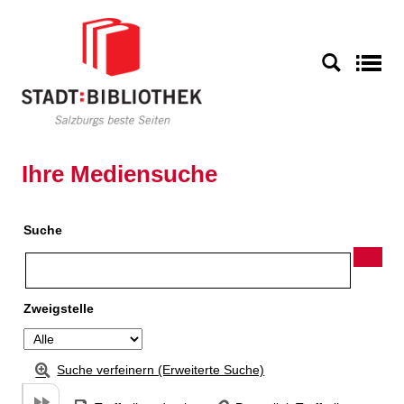
Zu den Suchfiltern springen
Zur Trefferliste springen
S
Ihre Mediensuche
Suche
Zweigstelle
Suche verfeinern (Erweiterte Suche)