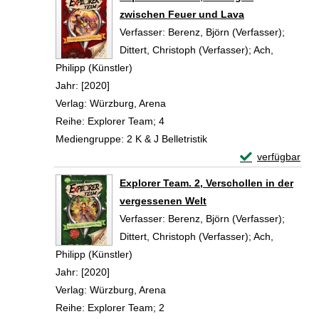
zwischen Feuer und Lava
Verfasser:
Berenz, Björn (Verfasser)
;
Dittert, Christoph (Verfasser)
;
Ach,
Philipp (Künstler)
Suche nach diesem Verfasser
Jahr:
[2020]
Verlag:
Würzburg, Arena
Reihe:
Explorer Team; 4
Mediengruppe:
2 K & J Belletristik
Exemplar-Detail
verfügbar
Zum Download von 
Explorer Team. 2, Verschollen in der
vergessenen Welt
Verfasser:
Berenz, Björn (Verfasser)
;
Dittert, Christoph (Verfasser)
;
Ach,
Philipp (Künstler)
Suche nach diesem Verfasser
Jahr:
[2020]
Verlag:
Würzburg, Arena
Reihe:
Explorer Team; 2