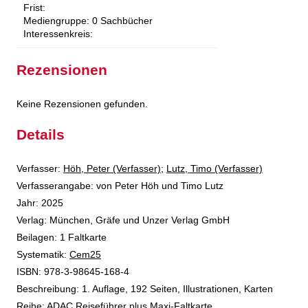
Frist:
Mediengruppe:
0 Sachbücher
Interessenkreis:
Rezensionen
Keine Rezensionen gefunden.
Details
Verfasser:
Suche nach diesem Verfasser
Höh, Peter (Verfasser)
;
Lutz, Timo (Verfasser)
Verfasserangabe:
von Peter Höh und Timo Lutz
Jahr:
2025
Verlag:
München, Gräfe und Unzer Verlag GmbH
Beilagen:
1 Faltkarte
opens in new tab
Diesen Link in neuem Tab öffnen
Systematik:
Suche nach dieser Systematik
Cem25
Suche nach diesem Interessenskreis
ISBN:
978-3-98645-168-4
Beschreibung:
1. Auflage, 192 Seiten, Illustrationen, Karten
Reihe:
ADAC Reiseführer plus Maxi-Faltkarte