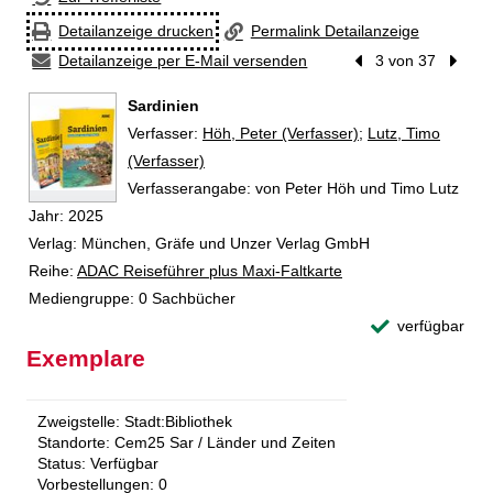
Detailanzeige drucken
Permalink Detailanzeige
Detailanzeige per E-Mail versenden
Vorheriger Treffer
3 von 37
Nächst
Sardinien
Verfasser:
Suche nach diesem Verfasser
Höh, Peter (Verfasser)
;
Lutz, Timo
(Verfasser)
Verfasserangabe:
von Peter Höh und Timo Lutz
Jahr:
2025
Verlag:
München, Gräfe und Unzer Verlag GmbH
Reihe:
ADAC Reiseführer plus Maxi-Faltkarte
Mediengruppe:
0 Sachbücher
verfügbar
Exemplare
Zweigstelle:
Stadt:Bibliothek
Standorte:
Cem25 Sar / Länder und Zeiten
Status:
Verfügbar
Vorbestellungen:
0