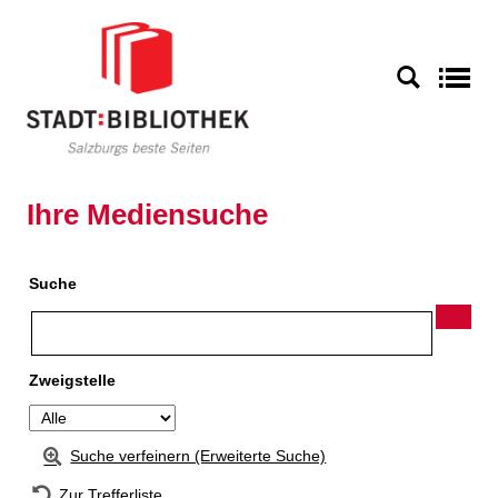
Zur Detailanzeige springen
S
Ihre Mediensuche
Suche
Zweigstelle
Suche verfeinern (Erweiterte Suche)
Zur Trefferliste