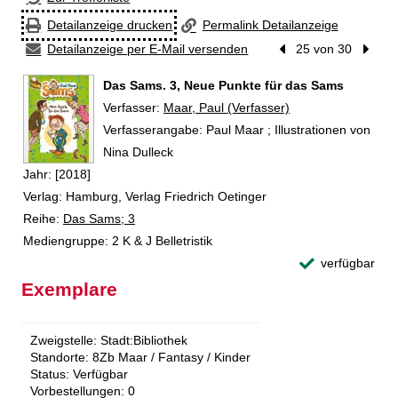
Detailanzeige drucken
Permalink Detailanzeige
Detailanzeige per E-Mail versenden
Vorheriger Treffer
25 von 30
Nächst
Das Sams. 3, Neue Punkte für das Sams
Verfasser:
Suche nach diesem Verfasser
Maar, Paul (Verfasser)
Verfasserangabe:
Paul Maar ; Illustrationen von
Nina Dulleck
Jahr:
[2018]
Verlag:
Hamburg, Verlag Friedrich Oetinger
Reihe:
Das Sams; 3
Mediengruppe:
2 K & J Belletristik
verfügbar
Exemplare
Zweigstelle:
Stadt:Bibliothek
Standorte:
8Zb Maar / Fantasy / Kinder
Status:
Verfügbar
Vorbestellungen:
0