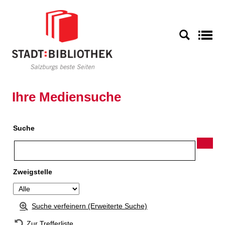
Zur Detailanzeige springen
S
Ihre Mediensuche
Suche
Zweigstelle
Suche verfeinern (Erweiterte Suche)
Zur Trefferliste