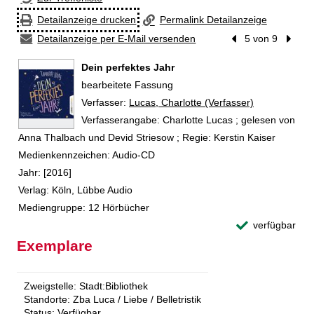
Detailanzeige drucken
Permalink Detailanzeige
Detailanzeige per E-Mail versenden
Vorheriger Treffer
5 von 9
Nächst
Dein perfektes Jahr
bearbeitete Fassung
Verfasser:
Suche nach diesem Verfasser
Lucas, Charlotte (Verfasser)
Verfasserangabe:
Charlotte Lucas ; gelesen von
Anna Thalbach und Devid Striesow ; Regie: Kerstin Kaiser
Medienkennzeichen:
Audio-CD
Jahr:
[2016]
Verlag:
Köln, Lübbe Audio
Mediengruppe:
12 Hörbücher
verfügbar
Exemplare
Zweigstelle:
Stadt:Bibliothek
Standorte:
Zba Luca / Liebe / Belletristik
Status:
Verfügbar