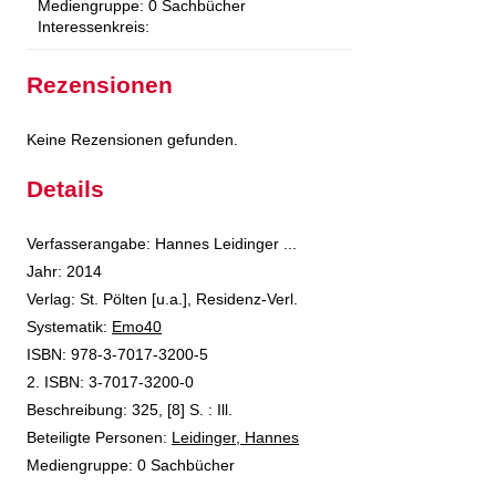
Mediengruppe:
0 Sachbücher
Interessenkreis:
Rezensionen
Keine Rezensionen gefunden.
Details
Suche nach diesem Verfasser
Verfasserangabe:
Hannes Leidinger ...
Jahr:
2014
Verlag:
St. Pölten [u.a.], Residenz-Verl.
opens in new tab
Diesen Link in neuem Tab öffnen
Systematik:
Suche nach dieser Systematik
Emo40
Suche nach diesem Interessenskreis
ISBN:
978-3-7017-3200-5
2. ISBN:
3-7017-3200-0
Beschreibung:
325, [8] S. : Ill.
Beteiligte Personen:
Suche nach dieser Beteiligten Person
Leidinger, Hannes
Mediengruppe:
0 Sachbücher