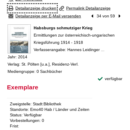
Detailanzeige drucken
Permalink Detailanzeige
Detailanzeige per E-Mail versenden
Vorheriger Treffer
34 von 59
Nächst
Habsburgs schmutziger Krieg
Ermittlungen zur österreichisch-ungarischen
Kriegsführung 1914 - 1918
Suche nach diesem Verfasser
Verfasserangabe:
Hannes Leidinger ...
Jahr:
2014
Verlag:
St. Pölten [u.a.], Residenz-Verl.
Mediengruppe:
0 Sachbücher
verfügbar
Exemplare
Zweigstelle:
Stadt:Bibliothek
Standorte:
Emo40 Hab / Länder und Zeiten
Status:
Verfügbar
Vorbestellungen:
0
Frist: