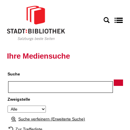
Zur Detailanzeige springen
S
Ihre Mediensuche
Suche
Zweigstelle
Suche verfeinern (Erweiterte Suche)
Zur Trefferliste