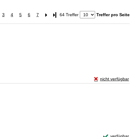
3
4
5
6
7
Letzte Seite
64 Treffer
Treffer pro Seite
Exemplar-Details vo
nicht verfügbar
Zum Download von exte
Exemplar-Detail
verfügbar