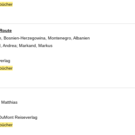
bücher
-Route
n, Bosnien-Herzegowina, Montenegro, Albanien
, Andrea
;
Markand, Markus
Suche nach diesem Verfasser
verlag
bücher
, Matthias
Suche nach diesem Verfasser
 DuMont Reiseverlag
bücher