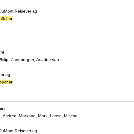
 DuMont Reiseverlag
bücher
ni
hilip
;
Zandbergen, Ariadne van
Suche nach diesem Verfasser
verlag
bücher
den
, Andrea
;
Markand, Mark
;
Loose, Mischa
Suche nach diesem Verfasser
 DuMont Reiseverlag