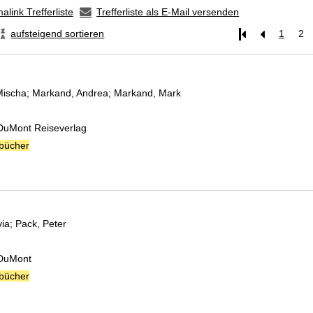
alink Trefferliste
Trefferliste als E-Mail versenden
aufsteigend sortieren
1
2
Mischa
;
Markand, Andrea
;
Markand, Mark
Suche nach diesem Verfasser
 DuMont Reiseverlag
bücher
via
;
Pack, Peter
Suche nach diesem Verfasser
 DuMont
bücher