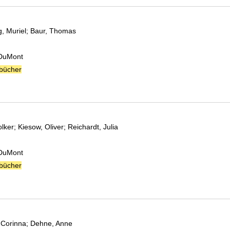
, Muriel
;
Baur, Thomas
Suche nach diesem Verfasser
 DuMont
bücher
olker
;
Kiesow, Oliver
;
Reichardt, Julia
Suche nach diesem Verfasser
 DuMont
bücher
, Corinna
;
Dehne, Anne
Suche nach diesem Verfasser