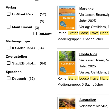
Verlag
Marokko
DuMont Reiseverlag
(52)
Verfasser:
Brunswig
Jahr:
2025
(9)
Verlag:
Ostfildern,
MairDumont
(3)
Reihe:
Stefan
Loose
Travel
Hand
DuMont
Mediengruppe:
0 Sachbücher
Mediengruppe
0 Sachbücher
(64)
Costa Rica
Zweigstellen
Verfasser:
Alsen, V
Stadt:Bibliothek
(64)
Jahr:
2025
Sprachen
Verlag:
Ostfildern,
Reihe:
Stefan
Loose
Travel
Hand
Deutsch
(17)
Mediengruppe:
0 Sachbücher
Australien
Verfasser:
Melville