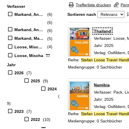
Zur Trefferliste springen
Trefferliste drucken
Perm
Verfasser
Suchfilter
Markand, Andrea
(6)
Sortieren nach
(6)
Zu den Suchfiltern springen
Markand, Andrea (Verfasser)
(6)
Suchergebnis
Thailand
Markand, Markus (Verfasser)
Verfasser:
Loose, 
(5)
Jahr:
2025
(4)
Loose, Mischa (Verfasser)
Verlag:
Ostfildern,
Mehr Verfasser-Filter anzeigen
Loose, Mischa
Reihe:
Stefan
Loose
Travel
Hand
Jahr
Mediengruppe:
0 Sachbücher
2026
(7)
2025
(9)
Namibia
2024
Verfasser:
Pack, Li
(
Jahr:
2025
9)
Verlag:
Ostfildern,
2023
(7)
Reihe:
Stefan
Loose
Travel
Hand
2022
(10)
Mediengruppe:
0 Sachbücher
Mehr Jahr-Filter anzeigen