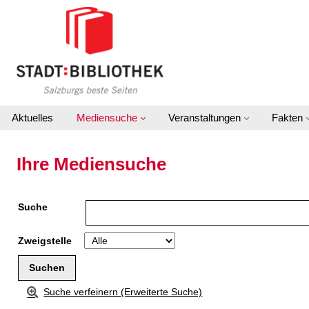
Zu den Suchfiltern springen
Zur Trefferliste springen
Aktuelles
Mediensuche
Veranstaltungen
Fakten
Ihre Mediensuche
Suche
Zweigstelle
Suche verfeinern (Erweiterte Suche)