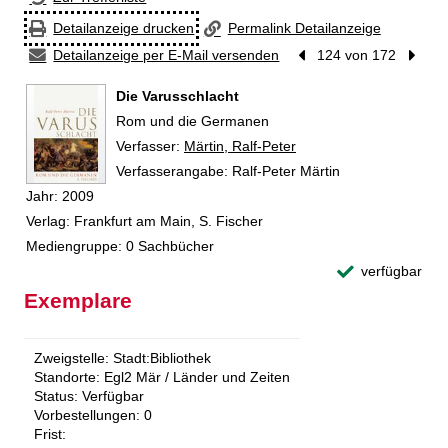
Detailanzeige drucken
Permalink Detailanzeige
Detailanzeige per E-Mail versenden
Vorheriger Treffer
124 von 172
Nächst
Die Varusschlacht
Rom und die Germanen
Verfasser:
Suche nach diesem Verfasser
Märtin, Ralf-Peter
Verfasserangabe:
Ralf-Peter Märtin
Jahr:
2009
Verlag:
Frankfurt am Main, S. Fischer
Mediengruppe:
0 Sachbücher
verfügbar
Exemplare
Zweigstelle:
Stadt:Bibliothek
Standorte:
Egl2 Mär / Länder und Zeiten
Status:
Verfügbar
Vorbestellungen:
0
Frist: