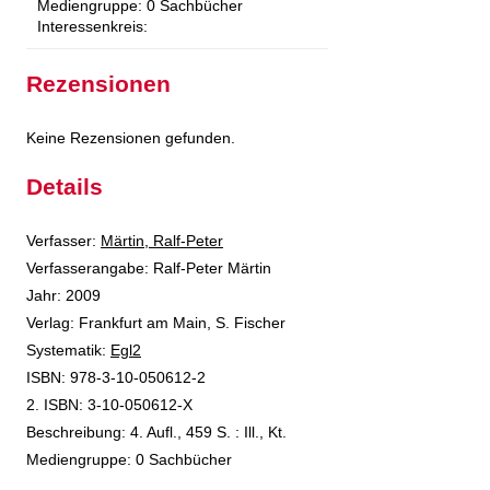
Mediengruppe:
0 Sachbücher
Interessenkreis:
Rezensionen
Keine Rezensionen gefunden.
Details
Verfasser:
Suche nach diesem Verfasser
Märtin, Ralf-Peter
Verfasserangabe:
Ralf-Peter Märtin
Jahr:
2009
Verlag:
Frankfurt am Main, S. Fischer
opens in new tab
Diesen Link in neuem Tab öffnen
Systematik:
Suche nach dieser Systematik
Egl2
Suche nach diesem Interessenskreis
ISBN:
978-3-10-050612-2
2. ISBN:
3-10-050612-X
Beschreibung:
4. Aufl., 459 S. : Ill., Kt.
Suche nach dieser Beteiligten Person
Mediengruppe:
0 Sachbücher