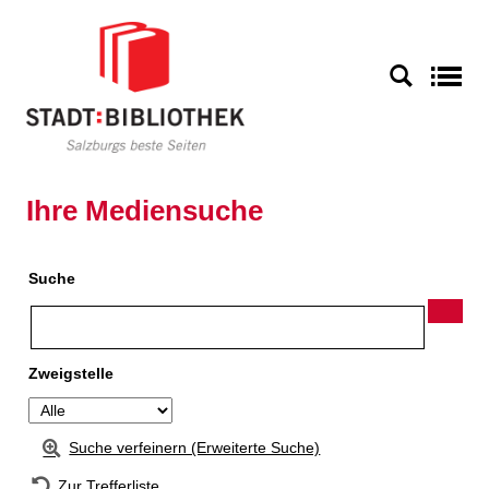
Zur Detailanzeige springen
S
Ihre Mediensuche
Suche
Zweigstelle
Suche verfeinern (Erweiterte Suche)
Zur Trefferliste