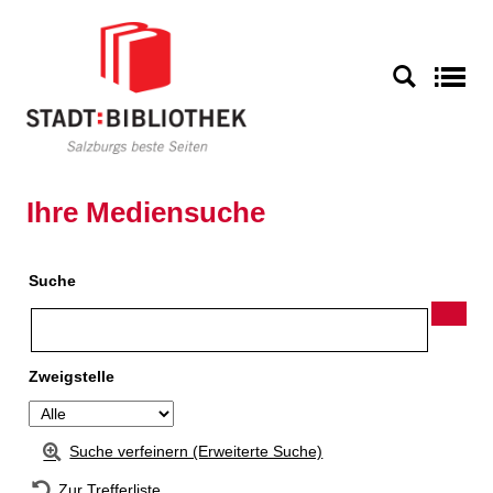
Zur Detailanzeige springen
S
Ihre Mediensuche
Suche
Zweigstelle
Suche verfeinern (Erweiterte Suche)
Zur Trefferliste