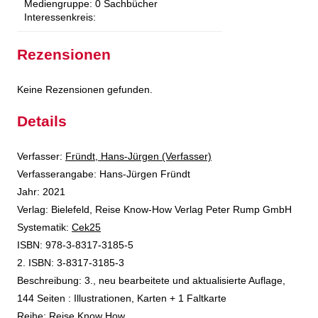
Mediengruppe:
0 Sachbücher
Interessenkreis:
Rezensionen
Keine Rezensionen gefunden.
Details
Verfasser:
Suche nach diesem Verfasser
Fründt, Hans-Jürgen (Verfasser)
Verfasserangabe:
Hans-Jürgen Fründt
Jahr:
2021
Verlag:
Bielefeld, Reise Know-How Verlag Peter Rump GmbH
opens in new tab
Diesen Link in neuem Tab öffnen
Systematik:
Suche nach dieser Systematik
Cek25
Suche nach diesem Interessenskreis
ISBN:
978-3-8317-3185-5
2. ISBN:
3-8317-3185-3
Beschreibung:
3., neu bearbeitete und aktualisierte Auflage,
144 Seiten : Illustrationen, Karten + 1 Faltkarte
Reihe:
Reise Know How