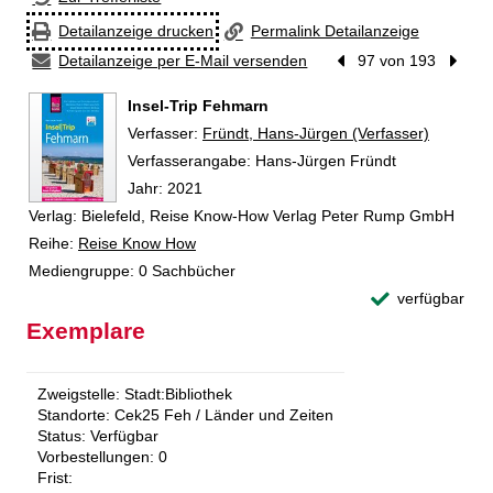
Detailanzeige drucken
Permalink Detailanzeige
Detailanzeige per E-Mail versenden
Vorheriger Treffer
97 von 193
Nächst
Insel-Trip Fehmarn
Verfasser:
Suche nach diesem Verfasser
Fründt, Hans-Jürgen (Verfasser)
Verfasserangabe:
Hans-Jürgen Fründt
Jahr:
2021
Verlag:
Bielefeld, Reise Know-How Verlag Peter Rump GmbH
Reihe:
Reise Know How
Mediengruppe:
0 Sachbücher
verfügbar
Exemplare
Zweigstelle:
Stadt:Bibliothek
Standorte:
Cek25 Feh / Länder und Zeiten
Status:
Verfügbar
Vorbestellungen:
0
Frist: