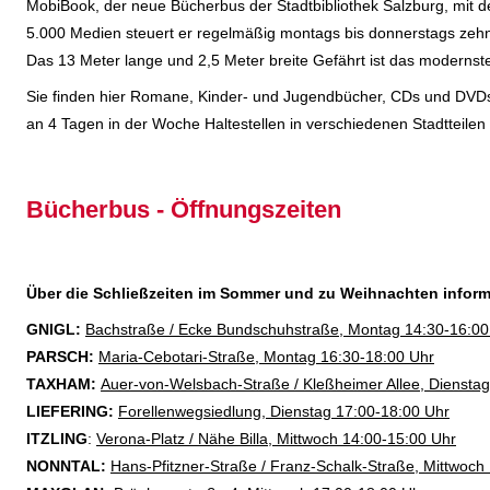
MobiBook, der neue Bücherbus der Stadtbibliothek Salzburg, mit d
5.000 Medien steuert er regelmäßig montags bis donnerstags zehn 
Das 13 Meter lange und 2,5 Meter breite Gefährt ist das modernste
Sie finden hier Romane, Kinder- und Jugendbücher, CDs und DVDs, 
an 4 Tagen in der Woche Haltestellen in verschiedenen Stadtteilen
Bücherbus - Öffnungszeiten
Über die Schließzeiten im Sommer und zu Weihnachten informi
GNIGL:
Bachstraße / Ecke Bundschuhstraße, Montag 14:30-16:00
PARSCH:
Maria-Cebotari-Straße, Montag 16:30-18:00 Uhr
TAXHAM:
Auer-von-Welsbach-Straße / Kleßheimer Allee, Diensta
LIEFERING:
Forellenwegsiedlung, Dienstag 17:00-18:00 Uhr
ITZLING
:
Verona-Platz / Nähe Billa, Mittwoch 14:00-15:00 Uhr
NONNTAL:
Hans-Pfitzner-Straße / Franz-Schalk-Straße, Mittwoch