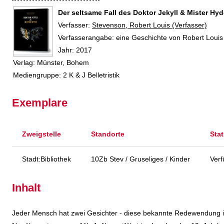
Der seltsame Fall des Doktor Jekyll & Mister Hy
Verfasser:
Suche nach diesem Verfasser
Stevenson, Robert Louis (Verfasser)
Verfasserangabe:
eine Geschichte von Robert Louis 
Jahr:
2017
Verlag:
Münster, Bohem
Mediengruppe:
2 K & J Belletristik
Exemplare
Zweigstelle
Standorte
Sta
Stadt:Bibliothek
10Zb Stev / Gruseliges / Kinder
Verf
Inhalt
Jeder Mensch hat zwei Gesichter - diese bekannte Redewendung ist