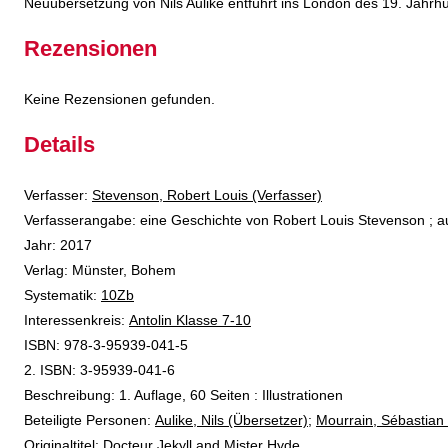
Neuübersetzung von Nils Aulike entführt ins London des 19. Jahrh
Rezensionen
Keine Rezensionen gefunden.
Details
Verfasser:
Suche nach diesem Verfasser
Stevenson, Robert Louis (Verfasser)
Verfasserangabe:
eine Geschichte von Robert Louis Stevenson ; au
Jahr:
2017
Verlag:
Münster, Bohem
opens in new tab
Diesen Link in neuem Tab öffnen
Systematik:
Suche nach dieser Systematik
10Zb
Interessenkreis:
Suche nach diesem Interessenskreis
Antolin Klasse 7-10
ISBN:
978-3-95939-041-5
2. ISBN:
3-95939-041-6
Beschreibung:
1. Auflage, 60 Seiten : Illustrationen
Beteiligte Personen:
Suche nach dieser Beteiligten Person
Aulike, Nils (Übersetzer)
;
Mourrain, Sébastian (
Originaltitel:
Docteur Jekyll and Mister Hyde