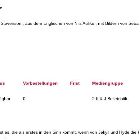
de
Stevenson ; aus dem Englischen von Nils Aulike ; mit Bildern von Séba
tus
Vorbestellungen
Frist
Mediengruppe
ügbar
0
2 K & J Belletristik
 es, die als erstes in den Sinn kommt, wenn von Jekyll und Hyde die R