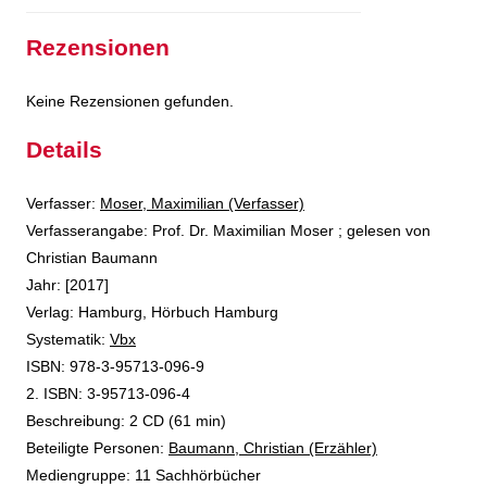
Rezensionen
Keine Rezensionen gefunden.
Details
Verfasser:
Suche nach diesem Verfasser
Moser, Maximilian (Verfasser)
Verfasserangabe:
Prof. Dr. Maximilian Moser ; gelesen von
Christian Baumann
Jahr:
[2017]
Verlag:
Hamburg, Hörbuch Hamburg
opens in new tab
Diesen Link in neuem Tab öffnen
Systematik:
Suche nach dieser Systematik
Vbx
Suche nach diesem Interessenskreis
ISBN:
978-3-95713-096-9
2. ISBN:
3-95713-096-4
Beschreibung:
2 CD (61 min)
Beteiligte Personen:
Suche nach dieser Beteiligten Person
Baumann, Christian (Erzähler)
Mediengruppe:
11 Sachhörbücher