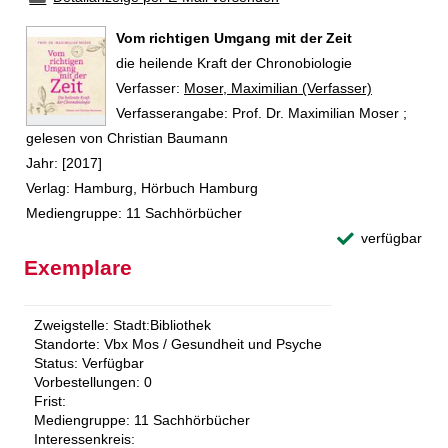
Vom richtigen Umgang mit der Zeit
die heilende Kraft der Chronobiologie
Verfasser:
Suche nach diesem Verfasser
Moser, Maximilian (Verfasser)
Verfasserangabe:
Prof. Dr. Maximilian Moser ;
gelesen von Christian Baumann
Jahr:
[2017]
Verlag:
Hamburg, Hörbuch Hamburg
Mediengruppe:
11 Sachhörbücher
verfügbar
Exemplare
Zweigstelle:
Stadt:Bibliothek
Standorte:
Vbx Mos / Gesundheit und Psyche
Status:
Verfügbar
Vorbestellungen:
0
Frist:
Mediengruppe:
11 Sachhörbücher
Interessenkreis: