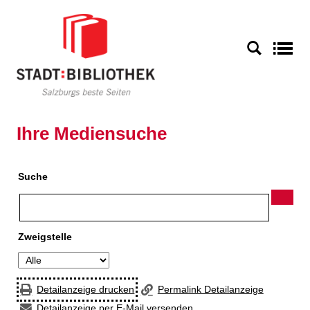
Zur Detailanzeige springen
S
Ihre Mediensuche
Suche
Zweigstelle
Detailanzeige drucken
Permalink Detailanzeige
Detailanzeige per E-Mail versenden