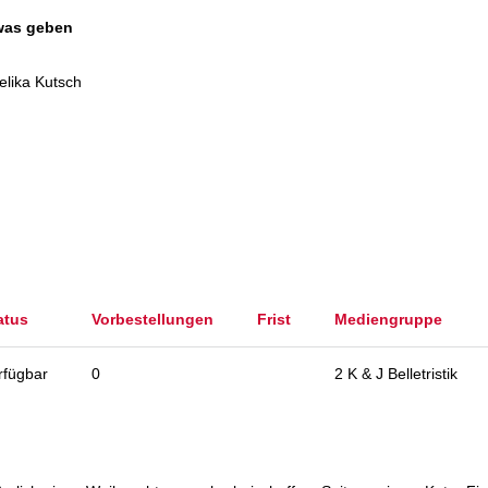
 was geben
elika Kutsch
atus
Vorbestellungen
Frist
Mediengruppe
rfügbar
0
2 K & J Belletristik