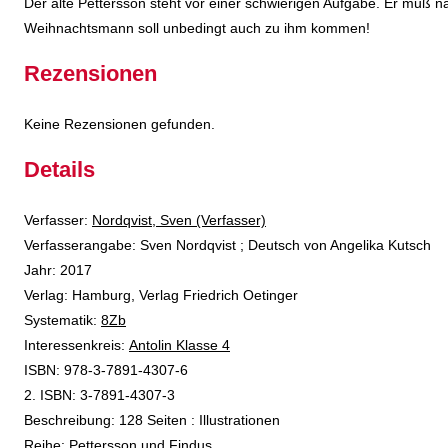
Der alte Pettersson steht vor einer schwierigen Aufgabe. Er muß 
Weihnachtsmann soll unbedingt auch zu ihm kommen!
Rezensionen
Keine Rezensionen gefunden.
Details
Verfasser:
Suche nach diesem Verfasser
Nordqvist, Sven (Verfasser)
Verfasserangabe:
Sven Nordqvist ; Deutsch von Angelika Kutsch
Jahr:
2017
Verlag:
Hamburg, Verlag Friedrich Oetinger
opens in new tab
Diesen Link in neuem Tab öffnen
Systematik:
Suche nach dieser Systematik
8Zb
Interessenkreis:
Suche nach diesem Interessenskreis
Antolin Klasse 4
ISBN:
978-3-7891-4307-6
2. ISBN:
3-7891-4307-3
Beschreibung:
128 Seiten : Illustrationen
Reihe:
Pettersson und Findus