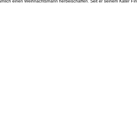
nämlich einen Weihnachtsmann herbeischaffen. Seit er seinem Kater Fin