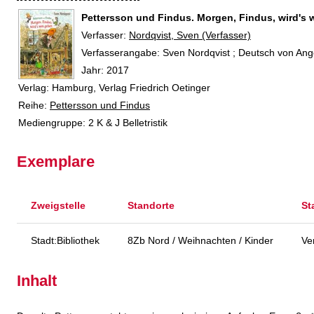
Pettersson und Findus. Morgen, Findus, wird's
Verfasser:
Suche nach diesem Verfasser
Nordqvist, Sven (Verfasser)
Verfasserangabe:
Sven Nordqvist ; Deutsch von Ang
Jahr:
2017
Verlag:
Hamburg, Verlag Friedrich Oetinger
Reihe:
Pettersson und Findus
Mediengruppe:
2 K & J Belletristik
Exemplare
Zweigstelle
Standorte
St
Stadt:Bibliothek
8Zb Nord / Weihnachten / Kinder
Ve
Inhalt