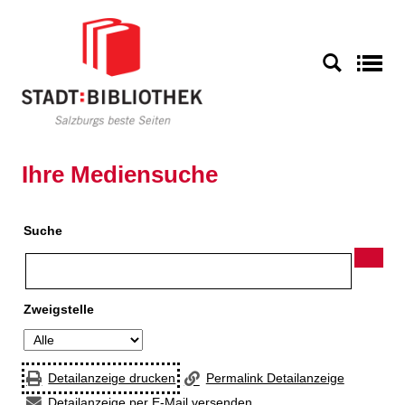
Zur Detailanzeige springen
S
Ihre Mediensuche
Suche
Zweigstelle
Detailanzeige drucken
Permalink Detailanzeige
Detailanzeige per E-Mail versenden