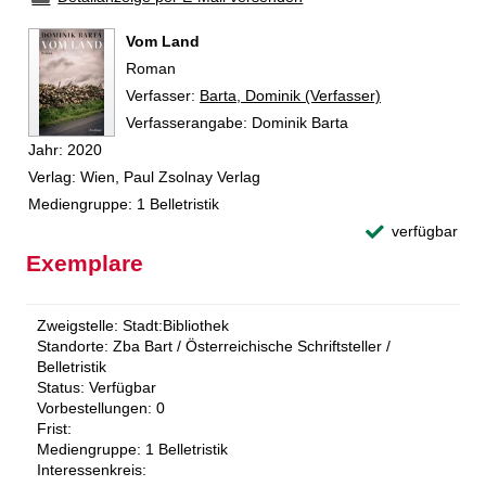
Vom Land
Roman
Verfasser:
Suche nach diesem Verfasser
Barta, Dominik (Verfasser)
Verfasserangabe:
Dominik Barta
Jahr:
2020
Verlag:
Wien, Paul Zsolnay Verlag
Mediengruppe:
1 Belletristik
verfügbar
Exemplare
Zweigstelle:
Stadt:Bibliothek
Standorte:
Zba Bart / Österreichische Schriftsteller /
Belletristik
Status:
Verfügbar
Vorbestellungen:
0
Frist:
Mediengruppe:
1 Belletristik
Interessenkreis: