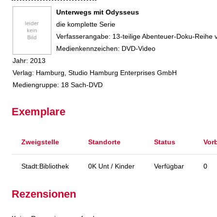
Unterwegs mit Odysseus
die komplette Serie
Suche nach diesem Verfasser
Verfasserangabe:
13-teilige Abenteuer-Doku-Reihe v
Medienkennzeichen:
DVD-Video
Jahr:
2013
Verlag:
Hamburg, Studio Hamburg Enterprises GmbH
Mediengruppe:
18 Sach-DVD
Exemplare
Zweigstelle
Standorte
Status
Vor
Stadt:Bibliothek
0K Unt / Kinder
Verfügbar
0
Rezensionen