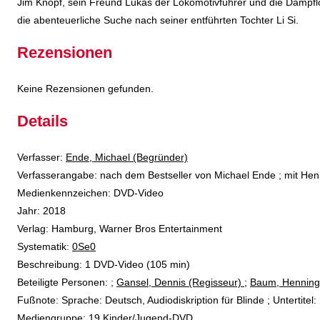
Jim Knopf, sein Freund Lukas der Lokomotivführer und die Dampflo
die abenteuerliche Suche nach seiner entführten Tochter Li Si.
Rezensionen
Keine Rezensionen gefunden.
Details
Verfasser:
Suche nach diesem Verfasser
Ende, Michael (Begründer)
Verfasserangabe:
nach dem Bestseller von Michael Ende ; mit H
Medienkennzeichen:
DVD-Video
Jahr:
2018
Verlag:
Hamburg, Warner Bros Entertainment
opens in new tab
Diesen Link in neuem Tab öffnen
Systematik:
Suche nach dieser Systematik
0Se0
Suche nach diesem Interessenskreis
Beschreibung:
1 DVD-Video (105 min)
Beteiligte Personen:
Suche nach dieser Beteiligten Person
;
Gansel, Dennis (Regisseur)
;
Baum, Henning 
Fußnote:
Sprache: Deutsch, Audiodiskription für Blinde ; Untertitel
Mediengruppe:
19 Kinder/Jugend-DVD