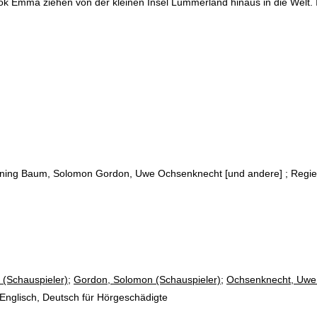
k Emma ziehen von der kleinen Insel Lummerland hinaus in die Welt. I
enning Baum, Solomon Gordon, Uwe Ochsenknecht [und andere] ; Regie
(Schauspieler)
;
Gordon, Solomon (Schauspieler)
;
Ochsenknecht, Uwe 
: Englisch, Deutsch für Hörgeschädigte