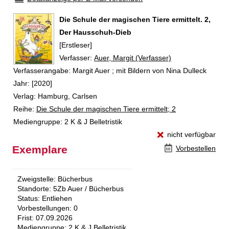
Die Schule der magischen Tiere ermittelt. 2,
Der Hausschuh-Dieb
[Erstleser]
Verfasser:
Suche nach diesem Verfasser
Auer, Margit (Verfasser)
Verfasserangabe:
Margit Auer ; mit Bildern von Nina Dulleck
Jahr:
[2020]
Verlag:
Hamburg, Carlsen
Reihe:
Die Schule der magischen Tiere ermittelt; 2
Mediengruppe:
2 K & J Belletristik
nicht verfügbar
Exemplare
Vorbestellen
Zweigstelle:
Bücherbus
Standorte:
5Zb Auer / Bücherbus
Status:
Entliehen
Vorbestellungen:
0
Frist:
07.09.2026
Mediengruppe:
2 K & J Belletristik