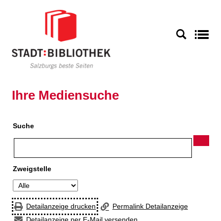
Zur Detailanzeige springen
S
Ihre Mediensuche
Suche
Zweigstelle
Detailanzeige drucken
Permalink Detailanzeige
Detailanzeige per E-Mail versenden