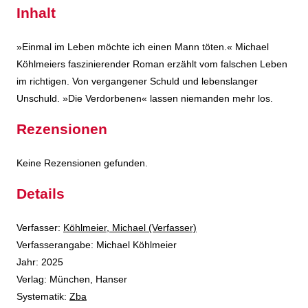
Inhalt
»Einmal im Leben möchte ich einen Mann töten.« Michael
Köhlmeiers faszinierender Roman erzählt vom falschen Leben
im richtigen. Von vergangener Schuld und lebenslanger
Unschuld. »Die Verdorbenen« lassen niemanden mehr los.
Rezensionen
Keine Rezensionen gefunden.
Details
Verfasser:
Suche nach diesem Verfasser
Köhlmeier, Michael (Verfasser)
Verfasserangabe:
Michael Köhlmeier
Jahr:
2025
Verlag:
München, Hanser
opens in new tab
Diesen Link in neuem Tab öffnen
Systematik:
Suche nach dieser Systematik
Zba