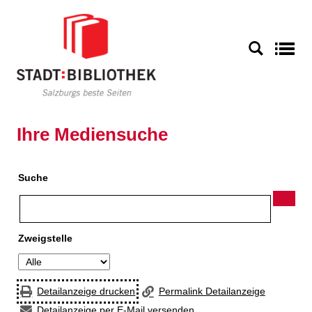
Zur Detailanzeige springen
S
Ihre Mediensuche
Suche
Zweigstelle
Detailanzeige drucken
Permalink Detailanzeige
Detailanzeige per E-Mail versenden