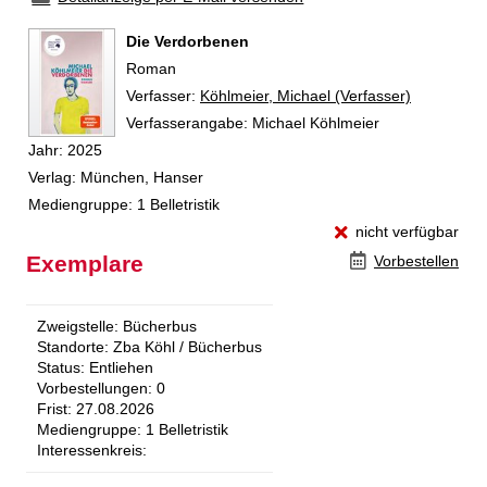
Die Verdorbenen
Roman
Verfasser:
Suche nach diesem Verfasser
Köhlmeier, Michael (Verfasser)
Verfasserangabe:
Michael Köhlmeier
Jahr:
2025
Verlag:
München, Hanser
Mediengruppe:
1 Belletristik
nicht verfügbar
Exemplare
Vorbestellen
Zweigstelle:
Bücherbus
Standorte:
Zba Köhl / Bücherbus
Status:
Entliehen
Vorbestellungen:
0
Frist:
27.08.2026
Mediengruppe:
1 Belletristik
Interessenkreis: