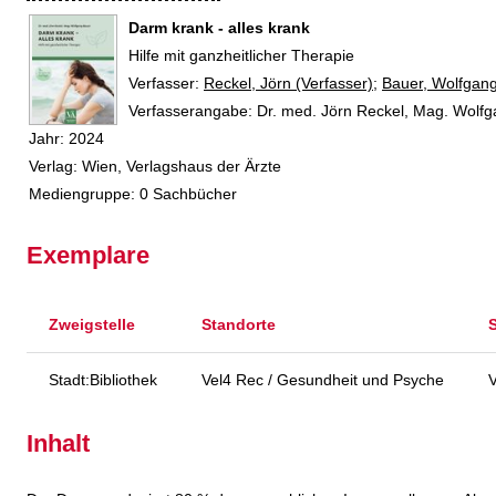
Darm krank - alles krank
Hilfe mit ganzheitlicher Therapie
Verfasser:
Suche nach diesem Verfasser
Reckel, Jörn (Verfasser)
;
Bauer, Wolfgang
Verfasserangabe:
Dr. med. Jörn Reckel, Mag. Wolf
Jahr:
2024
Verlag:
Wien, Verlagshaus der Ärzte
Mediengruppe:
0 Sachbücher
Exemplare
Zweigstelle
Standorte
Stadt:Bibliothek
Vel4 Rec / Gesundheit und Psyche
V
Inhalt