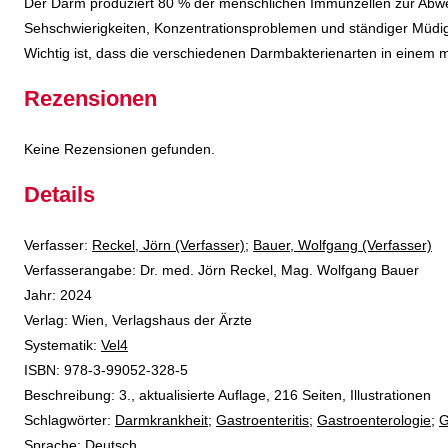
Der Darm produziert 80 % der menschlichen Immunzellen zur Abweh
Sehschwierigkeiten, Konzentrationsproblemen und ständiger Müdig
Wichtig ist, dass die verschiedenen Darmbakterienarten in einem 
Rezensionen
Keine Rezensionen gefunden.
Details
Verfasser:
Suche nach diesem Verfasser
Reckel, Jörn (Verfasser)
;
Bauer, Wolfgang (Verfasser)
Verfasserangabe:
Dr. med. Jörn Reckel, Mag. Wolfgang Bauer
Jahr:
2024
Verlag:
Wien, Verlagshaus der Ärzte
opens in new tab
Diesen Link in neuem Tab öffnen
Systematik:
Suche nach dieser Systematik
Vel4
Suche nach diesem Interessenskreis
ISBN:
978-3-99052-328-5
Beschreibung:
3., aktualisierte Auflage, 216 Seiten, Illustrationen
Schlagwörter:
Darmkrankheit
;
Gastroenteritis
;
Gastroenterologie
;
G
Suche nach dieser Beteiligten Person
Sprache:
Deutsch