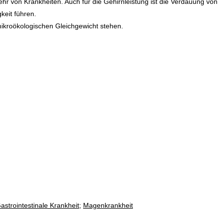
r von Krankheiten. Auch für die Gehirnleistung ist die Verdauung v
keit führen.
mikroökologischen Gleichgewicht stehen.
astrointestinale Krankheit
;
Magenkrankheit