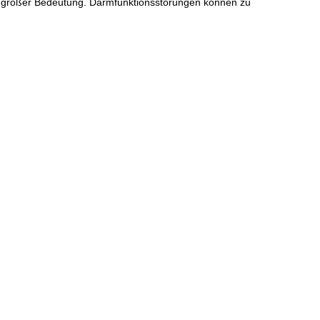
on großer Bedeutung. Darmfunktionsstörungen können zu