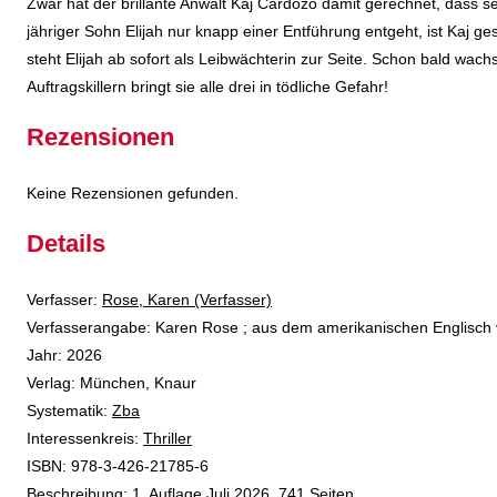
Zwar hat der brillante Anwalt Kaj Cardozo damit gerechnet, dass se
jähriger Sohn Elijah nur knapp einer Entführung entgeht, ist Kaj g
steht Elijah ab sofort als Leibwächterin zur Seite. Schon bald wach
Auftragskillern bringt sie alle drei in tödliche Gefahr!
Rezensionen
Keine Rezensionen gefunden.
Details
Verfasser:
Suche nach diesem Verfasser
Rose, Karen (Verfasser)
Verfasserangabe:
Karen Rose ; aus dem amerikanischen Englisch 
Jahr:
2026
Verlag:
München, Knaur
opens in new tab
Diesen Link in neuem Tab öffnen
Systematik:
Suche nach dieser Systematik
Zba
Interessenkreis:
Suche nach diesem Interessenskreis
Thriller
ISBN:
978-3-426-21785-6
Beschreibung:
1. Auflage Juli 2026, 741 Seiten