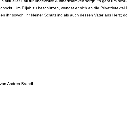
in aktueller Fall für ungewollte Aufmerksamkeit sorgt: Es geht um sexu
eschockt. Um Elijah zu beschützen, wendet er sich an die Privatdetektei
sen ihr sowohl ihr kleiner Schützling als auch dessen Vater ans Herz; d
von Andrea Brandl