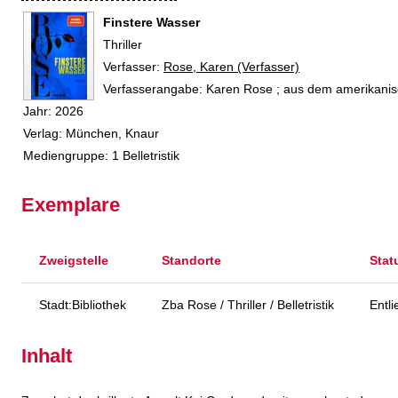
Finstere Wasser
Thriller
Verfasser:
Suche nach diesem Verfasser
Rose, Karen (Verfasser)
Verfasserangabe:
Karen Rose ; aus dem amerikanis
Jahr:
2026
Verlag:
München, Knaur
Mediengruppe:
1 Belletristik
Exemplare
Zweigstelle
Standorte
Stat
Stadt:Bibliothek
Zba Rose / Thriller / Belletristik
Entl
Inhalt