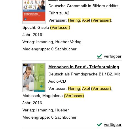
Deutsche Grammatik in Bildern erklärt.
Führt zu A2
Verfasser:
Hering,
Axel
(Verfasser)
;
Specht, Gisela
(Verfasser)
Suche nach diesem Verfasser
Jahr:
2016
Verlag:
Ismaning, Hueber Verlag
Mediengruppe:
0 Sachbücher
Exemplar-Detail
verfügbar
Zum Download von 
Menschen in Beruf - Telefontraining
Deutsch als Fremdsprache B1 / B2. Mit
Audio-CD
Verfasser:
Hering,
Axel
(Verfasser)
;
Matussek, Magdalena
(Verfasser)
Suche nach diesem Verf
Jahr:
2016
Verlag:
Ismaning, Hueber
Mediengruppe:
0 Sachbücher
Exemplar-Detail
verfügbar