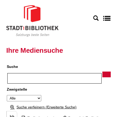
Zu den Suchfiltern springen
Zur Trefferliste springen
S
Ihre Mediensuche
Suche
Zweigstelle
Suche verfeinern (Erweiterte Suche)