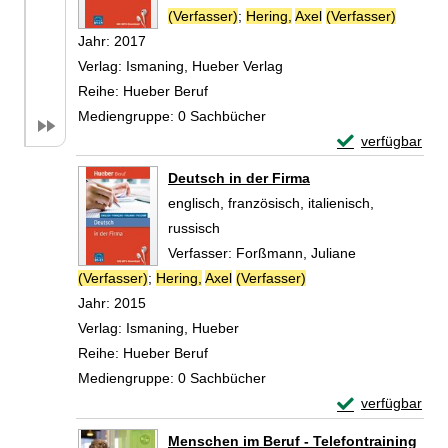
(Verfasser)
;
Hering,
Axel
(Verfasser)
Suche n
Jahr:
2017
Verlag:
Ismaning, Hueber Verlag
Reihe:
Hueber Beruf
Mediengruppe:
0 Sachbücher
Exemplar-Detail
verfügbar
Zum Download von 
Deutsch in der Firma
englisch, französisch, italienisch,
russisch
Verfasser:
Forßmann, Juliane
(Verfasser)
;
Hering,
Axel
(Verfasser)
Suche nach diesem Ve
Jahr:
2015
Verlag:
Ismaning, Hueber
Reihe:
Hueber Beruf
Mediengruppe:
0 Sachbücher
Exemplar-Detail
verfügbar
Zum Download von 
Menschen im Beruf - Telefontraining