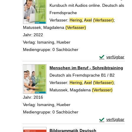
Kursbuch mit Audios online. Deutsch als
Fremdsprache
Verfasser:
Hering,
Axel
(Verfasser)
;
Matussek, Magdalena
(Verfasser)
Suche nach diesem Verf
Jahr:
2022
Verlag:
Ismaning, Hueber
Mediengruppe:
0 Sachbücher
Exemplar-Detail
verfügbar
Zum Download von 
Menschen im Beruf - Schreibtraining
Deutsch als Fremdsprache B1 / B2
Verfasser:
Hering,
Axel
(Verfasser)
;
Matussek, Magdalena
(Verfasser)
Suche nac
Jahr:
2016
Verlag:
Ismaning, Hueber
Mediengruppe:
0 Sachbücher
Exemplar-Detail
verfügbar
Zum Download von 
Bildgrammatik Deutsch