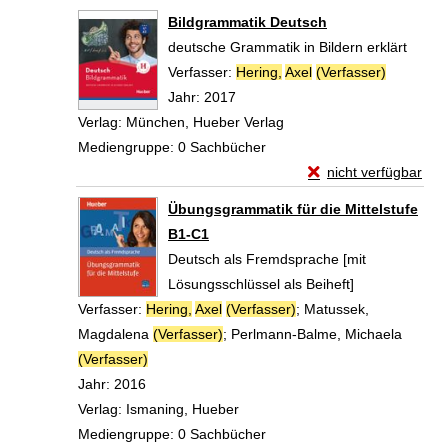
Zum Download von 
Bildgrammatik Deutsch
deutsche Grammatik in Bildern erklärt
Verfasser:
Hering,
Axel
(Verfasser)
Suche na
Jahr:
2017
Verlag:
München, Hueber Verlag
Mediengruppe:
0 Sachbücher
Exemplar-Details vo
nicht verfügbar
Zum Download von exte
Übungsgrammatik für die Mittelstufe
B1-C1
Deutsch als Fremdsprache [mit
Lösungsschlüssel als Beiheft]
Verfasser:
Hering,
Axel
(Verfasser)
;
Matussek,
Magdalena
(Verfasser)
;
Perlmann-Balme, Michaela
(Verfasser)
Suche nach diesem Verfasser
Jahr:
2016
Verlag:
Ismaning, Hueber
Mediengruppe:
0 Sachbücher