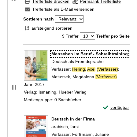
Trefferliste drucken
Permalink Trefferliste
Trefferliste als E-Mail versenden
Sortieren nach
aufsteigend sortieren
9 Treffer
Treffer pro Seite
Zu den Suchfiltern springen
Suchergebnis
Menschen im Beruf - Schreibtraining
Deutsch als Fremdsprache
Verfasser:
Hering,
Axel
(Verfasser)
;
Matussek, Magdalena
(Verfasser)
Suche nac
Jahr:
2017
Verlag:
Ismaning, Hueber Verlag
Mediengruppe:
0 Sachbücher
Exemplar-Detail
verfügbar
Zum Download von 
Deutsch in der Firma
arabisch, farsi
Verfasser:
Forßmann, Juliane