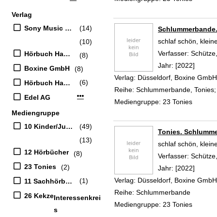
Verlag
Sony Music Entertainment Germany GmbH
(14)
Schlummerbande.
schlaf schön, klein
(10)
Verfasser:
Schütze,
Hörbuch Hamburg
(8)
Jahr:
[2022]
Boxine GmbH
(8)
Verlag:
Düsseldorf, Boxine GmbH
(6)
Hörbuch Hamburg HHV GmbH
Reihe:
Schlummerbande, Tonies;
Mehr Verlag-Filter anzeigen
Edel AG
Mediengruppe:
23 Tonies
Mediengruppe
10 Kinder/Jugend-CD
(49)
Tonies. Schlumm
(13)
schlaf schön, klein
12 Hörbücher
(8)
Verfasser:
Schütze,
23 Tonies
(2)
Jahr:
[2022]
Verlag:
Düsseldorf, Boxine GmbH
(1)
11 Sachhörbücher
Reihe:
Schlummerbande
26 Kekze
Interessenkrei
Mediengruppe:
23 Tonies
s