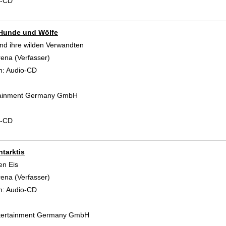
d-CD
, Hunde und Wölfe
nd ihre wilden Verwandten
rena (Verfasser)
Suche nach diesem Verfasser
n:
Audio-CD
rtainment Germany GmbH
d-CD
ntarktis
en Eis
rena (Verfasser)
Suche nach diesem Verfasser
n:
Audio-CD
tertainment Germany GmbH