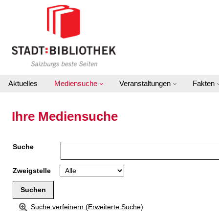
Zu den Suchfiltern springen
Zur Trefferliste springen
Aktuelles
Mediensuche
Veranstaltungen
Fakten
Ihre Mediensuche
Suche
Zweigstelle
Suche verfeinern (Erweiterte Suche)