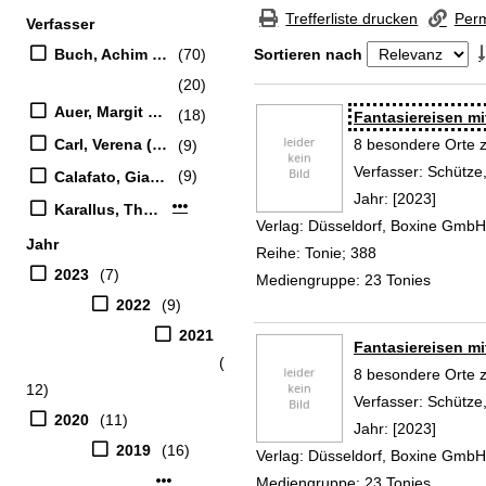
Zur Trefferliste springen
Trefferliste drucken
Perm
Verfasser
Suchfilter
Buch, Achim (Erzähler)
(70)
Sortieren nach
(20)
Zu den Suchfiltern springen
Auer, Margit (Verfasser)
(18)
Suchergebnis
Fantasiereisen mi
Carl, Verena (Verfasser)
8 besondere Orte 
(9)
Verfasser:
Schütze,
(9)
Calafato, Gianluca (Erzähler)
Jahr:
[2023]
Mehr Verfasser-Filter anzeigen
Karallus, Thomas (Erzähler)
Verlag:
Düsseldorf, Boxine GmbH
Jahr
Reihe:
Tonie; 388
2023
(7)
Mediengruppe:
23 Tonies
2022
(9)
2021
Fantasiereisen mi
(
8 besondere Orte 
12)
Verfasser:
Schütze,
2020
(11)
Jahr:
[2023]
2019
(16)
Verlag:
Düsseldorf, Boxine GmbH
Mehr Jahr-Filter anzeigen
Mediengruppe:
23 Tonies