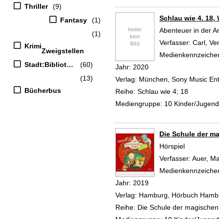
Thriller
(9)
Schlau wie 4. 18,
Fantasy
(1)
Abenteuer in der A
(1)
Verfasser:
Carl, Ve
Krimi
Zweigstellen
Medienkennzeiche
Stadt:Bibliothek
(60)
Jahr:
2020
(13)
Verlag:
München, Sony Music Ent
Bücherbus
Reihe:
Schlau wie 4; 18
Mediengruppe:
10 Kinder/Jugen
Die Schule der ma
Hörspiel
Verfasser:
Auer, Ma
Medienkennzeiche
Jahr:
2019
Verlag:
Hamburg, Hörbuch Hamb
Reihe:
Die Schule der magischen T