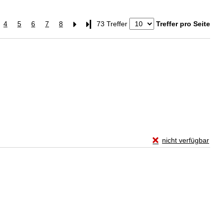
4
5
6
7
8
Letzte Seite
73 Treffer
Treffer pro Seite
Exemplar-Details von
nicht verfügbar
Zum Download von exte