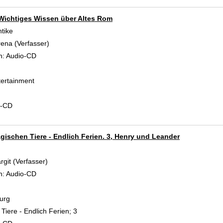
 Wichtiges Wissen über Altes Rom
ntike
rena (Verfasser)
Suche nach diesem Verfasser
n:
Audio-CD
ertainment
d-CD
gischen Tiere - Endlich Ferien. 3, Henry und Leander
rgit (Verfasser)
Suche nach diesem Verfasser
n:
Audio-CD
urg
iere - Endlich Ferien; 3