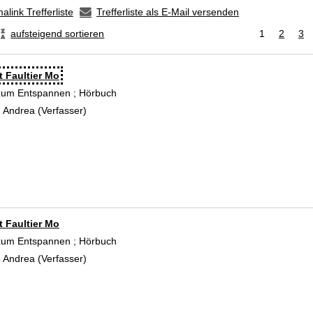
alink Trefferliste
Trefferliste als E-Mail versenden
aufsteigend sortieren
1
2
3
t Faultier Mo
zum Entspannen ; Hörbuch
 Andrea (Verfasser)
Suche nach diesem Verfasser
t Faultier Mo
zum Entspannen ; Hörbuch
 Andrea (Verfasser)
Suche nach diesem Verfasser