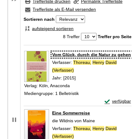
Trefferliste drucken
Permalink Trefferliste
Trefferliste als E-Mail versenden
Sortieren nach
aufsteigend sortieren
8 Treffer
Treffer pro Seite
Zu den Suchfiltern springen
Suchergebnis
Vom Glück, durch die Natur zu gehen
Verfasser:
Thoreau,
Henry
David
(Verfasser)
Suche nach diesem Verfasser
Jahr:
[2015]
Verlag:
Köln, Anaconda
Mediengruppe:
1 Belletristik
Exemplar-Detail
verfügbar
Zum Download von 
Eine Sommerreise
die Wildnis von Maine
Verfasser:
Thoreau,
Henry
David
(Verfasser)
Suche nach diesem Verfasser