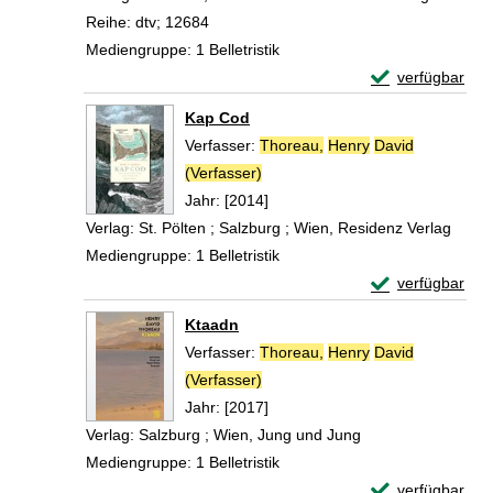
Reihe:
dtv; 12684
Mediengruppe:
1 Belletristik
Exemplar-Detail
verfügbar
Zum Download von 
Kap Cod
Verfasser:
Thoreau,
Henry
David
(Verfasser)
Suche nach diesem Verfasser
Jahr:
[2014]
Verlag:
St. Pölten ; Salzburg ; Wien, Residenz Verlag
Mediengruppe:
1 Belletristik
Exemplar-Detail
verfügbar
Zum Download von 
Ktaadn
Verfasser:
Thoreau,
Henry
David
(Verfasser)
Suche nach diesem Verfasser
Jahr:
[2017]
Verlag:
Salzburg ; Wien, Jung und Jung
Mediengruppe:
1 Belletristik
Exemplar-Detail
verfügbar