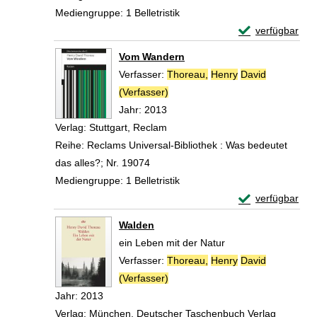
Mediengruppe:
1 Belletristik
Exemplar-Detail
verfügbar
Zum Download von 
Vom Wandern
Verfasser:
Thoreau,
Henry
David
(Verfasser)
Suche nach diesem Verfasser
Jahr:
2013
Verlag:
Stuttgart, Reclam
Reihe:
Reclams Universal-Bibliothek : Was bedeutet
das alles?; Nr. 19074
Mediengruppe:
1 Belletristik
Exemplar-Detai
verfügbar
Zum Download von 
Walden
ein Leben mit der Natur
Verfasser:
Thoreau,
Henry
David
(Verfasser)
Suche nach diesem Verfasser
Jahr:
2013
Verlag:
München, Deutscher Taschenbuch Verlag