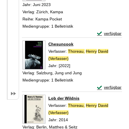
Jahr:
Juni 2023
Verlag:
Zürich, Kampa
Reihe:
Kampa Pocket
Mediengruppe:
1 Belletristik
Exemplar-Detail
verfügbar
Zum Download von 
Chesuncook
Verfasser:
Thoreau,
Henry
David
(Verfasser)
Suche nach diesem Verfasser
Jahr:
[2022]
Verlag:
Salzburg, Jung und Jung
Mediengruppe:
1 Belletristik
Exemplar-Detai
verfügbar
Zum Download von 
Lob der Wildnis
Verfasser:
Thoreau,
Henry
David
(Verfasser)
Suche nach diesem Verfasser
Jahr:
2014
Verlag:
Berlin, Matthes & Seitz