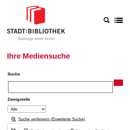
Zu den Suchfiltern springen
Zur Trefferliste springen
S
Ihre Mediensuche
Suche
Zweigstelle
Suche verfeinern (Erweiterte Suche)