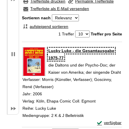
Trefferliste drucken
Permalink Trefferliste
Trefferliste als E-Mail versenden
Sortieren nach
aufsteigend sortieren
1 Treffer
Treffer pro Seite
Zu den Suchfiltern springen
Suchergebnis
Lucky Luke - die Gesamtausgabe
1975-77
die Daltons und der Psycho-Doc; der
Kaiser von Amerika; der singende Draht
Verfasser:
Morris (Künstler, Verfasser)
;
Goscinny,
René (Verfasser)
Suche nach diesem Verfasser
Jahr:
2006
Verlag:
Köln, Ehapa Comic Coll. Egmont
Reihe:
Lucky Luke
Mediengruppe:
2 K & J Belletristik
Exemplar-Detail
verfügbar