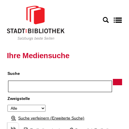
Zu den Suchfiltern springen
Zur Trefferliste springen
S
Ihre Mediensuche
Suche
Zweigstelle
Suche verfeinern (Erweiterte Suche)