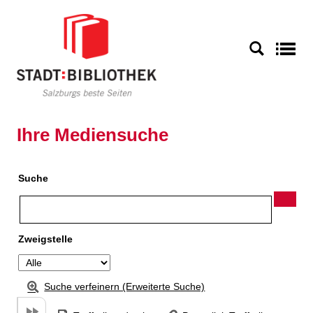
Zu den Suchfiltern springen
Zur Trefferliste springen
S
Ihre Mediensuche
Suche
Zweigstelle
Suche verfeinern (Erweiterte Suche)