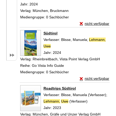
Jahr:
2024
Verlag:
München, Bruckmann
Mediengruppe:
0 Sachbücher
Exemplar-Details von
nicht verfügbar
Zum Download von exte
Südtirol
Verfasser:
Blisse, Manuela
;
Lehmann,
Uwe
Suche nach diesem Verfasser
Jahr:
2024
Verlag:
Rheinbreitbach, Vista Point Verlag GmbH
Reihe:
Go Vista Info Guide
Mediengruppe:
0 Sachbücher
Exemplar-Details von
nicht verfügbar
Zum Download von exte
Roadtrips Südtirol
Verfasser:
Blisse, Manuela (Verfasser)
;
Lehmann,
Uwe
(Verfasser)
Suche nach dies
Jahr:
2023
Verlag:
München, Gräfe und Unzer Verlag GmbH