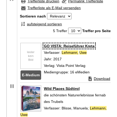
Trefferliste drucken
Permalink Trefferliste
Trefferliste als E-Mail versenden
Sortieren nach
aufsteigend sortieren
5 Treffer
Treffer pro Seite
Zu den Suchfiltern springen
Suchergebnis
GO VISTA: Reiseführer Kreta
Verfasser:
Lehmann,
Uwe
Suche nach diese
Jahr:
2017
Verlag:
Vista Point Verlag
Mediengruppe:
16 eMedien
E-Medium
Zum Download von
Download
Zum
Wild Places Südtirol
die schönsten Naturerlebnisse fernab
des Trubels
Verfasser:
Blisse, Manuela
;
Lehmann,
Uwe
Suche nach diesem Verfasser