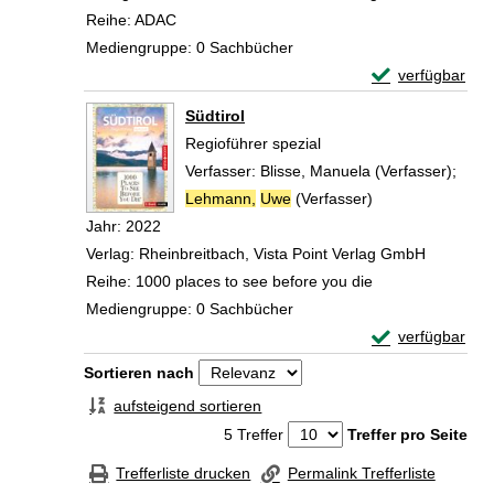
Reihe:
ADAC
Mediengruppe:
0 Sachbücher
Exemplar-Detail
verfügbar
Zum Download von 
Südtirol
Regioführer spezial
Verfasser:
Blisse, Manuela (Verfasser)
;
Lehmann,
Uwe
(Verfasser)
Suche nach dies
Jahr:
2022
Verlag:
Rheinbreitbach, Vista Point Verlag GmbH
Reihe:
1000 places to see before you die
Mediengruppe:
0 Sachbücher
Exemplar-Detail
verfügbar
Zum Download von 
Zu den Suchfiltern springen
Sortieren nach
aufsteigend sortieren
5 Treffer
Treffer pro Seite
Trefferliste drucken
Permalink Trefferliste