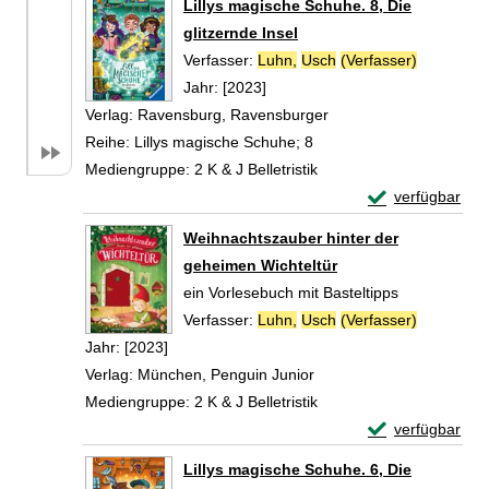
Lillys magische Schuhe. 8, Die
glitzernde Insel
Verfasser:
Luhn,
Usch
(Verfasser)
Suche nac
Jahr:
[2023]
Verlag:
Ravensburg, Ravensburger
Reihe:
Lillys magische Schuhe; 8
Mediengruppe:
2 K & J Belletristik
Exemplar-Details
verfügbar
Zum Download von 
Weihnachtszauber hinter der
geheimen Wichteltür
ein Vorlesebuch mit Basteltipps
Verfasser:
Luhn,
Usch
(Verfasser)
Suche nac
Jahr:
[2023]
Verlag:
München, Penguin Junior
Mediengruppe:
2 K & J Belletristik
Exemplar-Detail
verfügbar
Zum Download von 
Lillys magische Schuhe. 6, Die