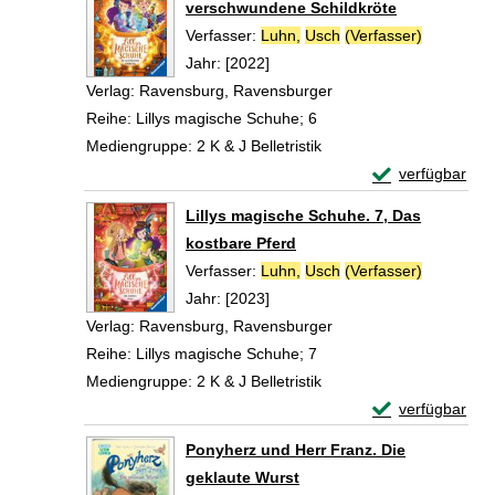
verschwundene Schildkröte
Verfasser:
Luhn,
Usch
(Verfasser)
Suche nac
Jahr:
[2022]
Verlag:
Ravensburg, Ravensburger
Reihe:
Lillys magische Schuhe; 6
Mediengruppe:
2 K & J Belletristik
Exemplar-Detail
verfügbar
Zum Download von 
Lillys magische Schuhe. 7, Das
kostbare Pferd
Verfasser:
Luhn,
Usch
(Verfasser)
Suche nac
Jahr:
[2023]
Verlag:
Ravensburg, Ravensburger
Reihe:
Lillys magische Schuhe; 7
Mediengruppe:
2 K & J Belletristik
Exemplar-Detail
verfügbar
Zum Download von 
Ponyherz und Herr Franz. Die
geklaute Wurst