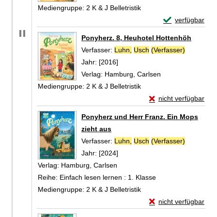
Mediengruppe:
2 K & J Belletristik
Exemplar-Detail
verfügbar
Zum Download von 
Ponyherz. 8, Heuhotel Hottenhöh
Verfasser:
Luhn,
Usch
(Verfasser)
Suche nac
Jahr:
[2016]
Verlag:
Hamburg, Carlsen
Mediengruppe:
2 K & J Belletristik
Exemplar-Details vo
nicht verfügbar
Zum Download von exte
Ponyherz und Herr Franz. Ein Mops
zieht aus
Verfasser:
Luhn,
Usch
(Verfasser)
Suche nac
Jahr:
[2024]
Verlag:
Hamburg, Carlsen
Reihe:
Einfach lesen lernen : 1. Klasse
Mediengruppe:
2 K & J Belletristik
Exemplar-Details vo
nicht verfügbar
Zum Download von exte