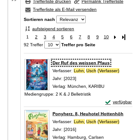
Trefferliste drucken
Permalink Trefferliste
Trefferliste als E-Mail versenden
Sortieren nach
aufsteigend sortieren
1
2
3
4
5
6
7
8
9
10
Letzte Se
92 Treffer
Treffer pro Seite
Zu den Suchfiltern springen
Suchergebnis
Der Ruf des weissen Pfaus
Verfasser:
Luhn,
Usch
(Verfasser)
Suche nac
Jahr:
[2023]
Verlag:
München, KARIBU
Mediengruppe:
2 K & J Belletristik
Exemplar-Detail
verfügbar
Zum Download von 
Ponyherz. 8, Heuhotel Hottenhöh
Verfasser:
Luhn,
Usch
(Verfasser)
Suche nac
Jahr:
[2016]
Verlag:
Hamburg, Carlsen