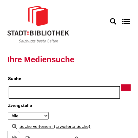
Zu den Suchfiltern springen
Zur Trefferliste springen
S
Ihre Mediensuche
Suche
Zweigstelle
Suche verfeinern (Erweiterte Suche)