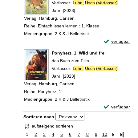
Verfasser:
Luhn,
Usch
(Verfasser)
Suche nac
Jahr:
[2023]
Verlag:
Hamburg, Carlsen
Reihe:
Einfach lesen lernen : 1. Klasse
Mediengruppe:
2 K & J Belletristik
Exemplar-Detail
verfügbar
Zum Download von 
Ponyherz. 1, Wild und frei
das Buch zum Film
Verfasser:
Luhn,
Usch
(Verfasser)
Suche nac
Jahr:
[2023]
Verlag:
Hamburg, Carlsen
Reihe:
Ponyherz; 1
Mediengruppe:
2 K & J Belletristik
Exemplar-Details
verfügbar
Zum Download von 
Zu den Suchfiltern springen
Sortieren nach
aufsteigend sortieren
1
2
3
4
5
6
7
8
9
10
Letzte Se