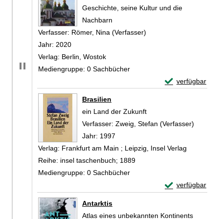
Geschichte, seine Kultur und die
Nachbarn
Verfasser:
Römer, Nina (Verfasser)
Suche nach diesem Ver
Jahr:
2020
Verlag:
Berlin, Wostok
Mediengruppe:
0 Sachbücher
Exemplar-Detail
verfügbar
Zum Download von 
Brasilien
ein Land der Zukunft
Verfasser:
Zweig, Stefan (Verfasser)
Suche n
Jahr:
1997
Verlag:
Frankfurt am Main ; Leipzig, Insel Verlag
Reihe:
insel taschenbuch; 1889
Mediengruppe:
0 Sachbücher
Exemplar-Detail
verfügbar
Zum Download von 
Antarktis
Atlas eines unbekannten Kontinents