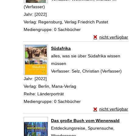
(Verfasser)
Suche nach diesem Verfasser
Jahr:
[2022]
Verlag:
Regensburg, Verlag Friedrich Pustet
Mediengruppe:
0 Sachbücher
Exemplar-Details vo
nicht verfügbar
Zum Download von exte
Südafrika
alles, was sie über Südafrika wissen
müssen
Verfasser:
Selz, Christian (Verfasser)
Suche 
Jahr:
[2022]
Verlag:
Berlin, Mana-Verlag
Reihe:
Länderporträt
Mediengruppe:
0 Sachbücher
Exemplar-Details vo
nicht verfügbar
Zum Download von exte
Das große Buch vom Wienerwald
Entdeckungsreise, Spurensuche,
Wanderwege