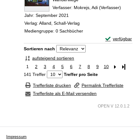
Verfasser:
Mokrejs, Adi (Verfasser)
Suche na
Jahr:
September 2021
Verlag:
Alland, Schall-Verlag
Mediengruppe:
0 Sachbücher
Exemplar-Detai
verfügbar
Zum Download von 
Zu den Suchfiltern springen
Sortieren nach
aufsteigend sortieren
1
2
3
4
5
6
7
8
9
10
Letzte Se
141 Treffer
Treffer pro Seite
Trefferliste drucken
Permalink Trefferliste
Trefferliste als E-Mail versenden
OPEN V 12.0.1.2
Impressum