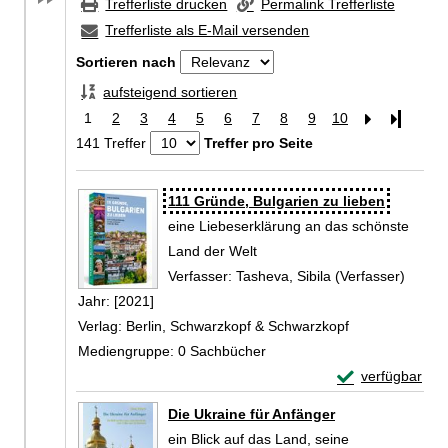
Trefferliste drucken
Permalink Trefferliste
Trefferliste als E-Mail versenden
Sortieren nach
aufsteigend sortieren
1
2
3
4
5
6
7
8
9
10
Letzte Se
141 Treffer
Treffer pro Seite
Zu den Suchfiltern springen
Suchergebnis
111 Gründe, Bulgarien zu lieben
eine Liebeserklärung an das schönste
Land der Welt
Verfasser:
Tasheva, Sibila (Verfasser)
Suche 
Jahr:
[2021]
Verlag:
Berlin, Schwarzkopf & Schwarzkopf
Mediengruppe:
0 Sachbücher
Exemplar-Detail
verfügbar
Zum Download von 
Die Ukraine für Anfänger
ein Blick auf das Land, seine