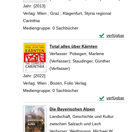
Jahr:
[2013]
Verlag:
Wien ; Graz ; Klagenfurt, Styria regional
Carinthia
Mediengruppe:
0 Sachbücher
Exemplar-Detail
verfügbar
Zum Download von 
Total alles über Kärnten
Verfasser:
Pobegen, Marlene
(Verfasser)
;
Staudinger, Günther
(Verfasser)
Suche nach diesem Verfasser
Jahr:
[2022]
Verlag:
Wien ; Bozen, Folio Verlag
Mediengruppe:
0 Sachbücher
Exemplar-Details
verfügbar
Zum Download von 
Die Bayerischen Alpen
Landschaft, Geschichte und Kultur
zwischen Salzach und Lech
Verfasser:
Weithmann, Michael W.