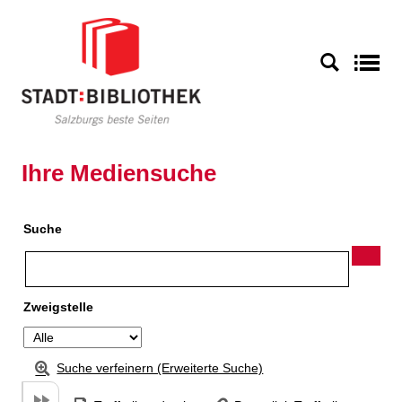
Zu den Suchfiltern springen
Zur Trefferliste springen
S
Ihre Mediensuche
Suche
Zweigstelle
Suche verfeinern (Erweiterte Suche)