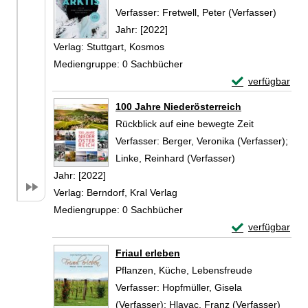
Verfasser:
Fretwell, Peter (Verfasser)
Suche 
Jahr:
[2022]
Verlag:
Stuttgart, Kosmos
Mediengruppe:
0 Sachbücher
Exemplar-Detail
verfügbar
Zum Download von 
100 Jahre Niederösterreich
Rückblick auf eine bewegte Zeit
Verfasser:
Berger, Veronika (Verfasser)
;
Linke, Reinhard (Verfasser)
Suche nach dies
Jahr:
[2022]
Verlag:
Berndorf, Kral Verlag
Mediengruppe:
0 Sachbücher
Exemplar-Detail
verfügbar
Zum Download von 
Friaul erleben
Pflanzen, Küche, Lebensfreude
Verfasser:
Hopfmüller, Gisela
(Verfasser)
;
Hlavac, Franz (Verfasser)
Suche