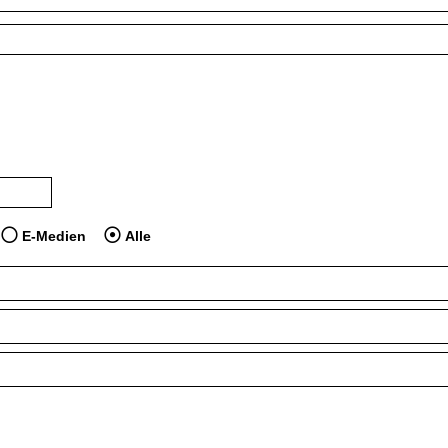
 dem Jahr veröffentlicht wurden
dien anzeigen, die vor dem Jahr veröffentlicht wurden
E-Medien
Alle