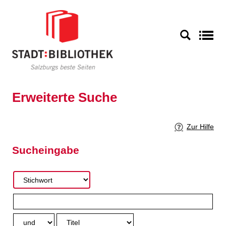
Zur erweiterten Suche springen
S
Erweiterte Suche
Zur Hilfe
Sucheingabe