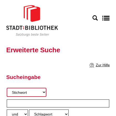
Zur erweiterten Suche springen
S
Erweiterte Suche
Zur Hilfe
Sucheingabe