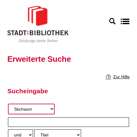
Zur erweiterten Suche springen
S
Erweiterte Suche
Zur Hilfe
Sucheingabe