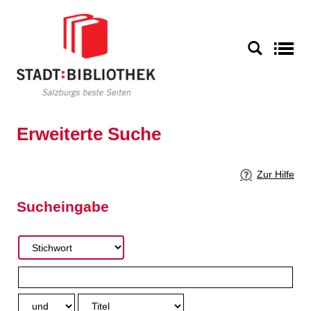
Zur erweiterten Suche springen
S
Erweiterte Suche
Zur Hilfe
Sucheingabe