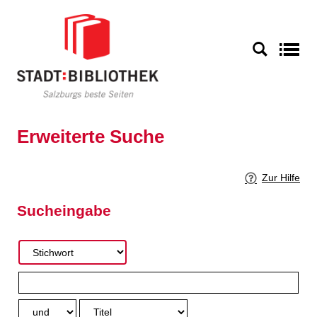
Zur erweiterten Suche springen
S
Erweiterte Suche
Zur Hilfe
Sucheingabe