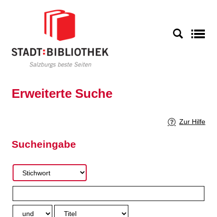
Zur erweiterten Suche springen
S
Erweiterte Suche
Zur Hilfe
Sucheingabe