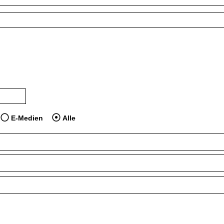
 dem Jahr veröffentlicht wurden
dien anzeigen, die vor dem Jahr veröffentlicht wurden
E-Medien
Alle