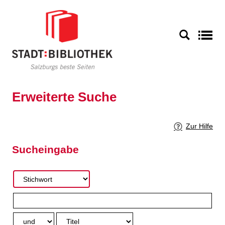
Zur erweiterten Suche springen
S
Erweiterte Suche
Zur Hilfe
Sucheingabe