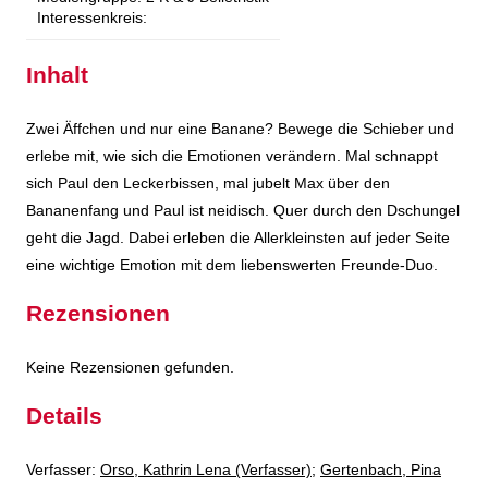
Interessenkreis:
Inhalt
Zwei Äffchen und nur eine Banane? Bewege die Schieber und
erlebe mit, wie sich die Emotionen verändern. Mal schnappt
sich Paul den Leckerbissen, mal jubelt Max über den
Bananenfang und Paul ist neidisch. Quer durch den Dschungel
geht die Jagd. Dabei erleben die Allerkleinsten auf jeder Seite
eine wichtige Emotion mit dem liebenswerten Freunde-Duo.
Rezensionen
Keine Rezensionen gefunden.
Details
Verfasser:
Suche nach diesem Verfasser
Orso, Kathrin Lena (Verfasser)
;
Gertenbach, Pina