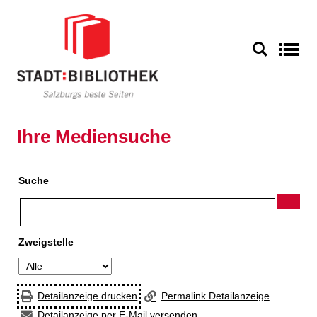
Zur Detailanzeige springen
S
Ihre Mediensuche
Suche
Zweigstelle
Detailanzeige drucken
Permalink Detailanzeige
Detailanzeige per E-Mail versenden