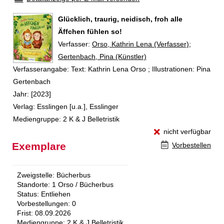
Glücklich, traurig, neidisch, froh alle
Äffchen fühlen so!
Verfasser:
Suche nach diesem Verfasser
Orso, Kathrin Lena (Verfasser)
;
Gertenbach, Pina (Künstler)
Verfasserangabe:
Text: Kathrin Lena Orso ; Illustrationen: Pina
Gertenbach
Jahr:
[2023]
Verlag:
Esslingen [u.a.], Esslinger
Mediengruppe:
2 K & J Belletristik
nicht verfügbar
Exemplare
Vorbestellen
Zweigstelle:
Bücherbus
Standorte:
1 Orso / Bücherbus
Status:
Entliehen
Vorbestellungen:
0
Frist:
08.09.2026
Mediengruppe:
2 K & J Belletristik