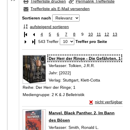
Trefferliste drucken
Permalink Trefferliste
Trefferliste als E-Mail versenden
Sortieren nach
aufsteigend sortieren
4
5
6
7
8
9
10
11
12
13
Letzte Seite
543 Treffer
Treffer pro Seite
Zu den Suchfiltern springen
Suchergebnis
Der Herr der Ringe - Die Gefährten. 1
Verfasser:
Tolkien, J.R.R.
Suche nach diesem
Jahr:
[2022]
Verlag:
Stuttgart, Klett-Cotta
Reihe:
Der Herr der Ringe; 1
Mediengruppe:
2 K & J Belletristik
Exemplar-Details von
nicht verfügbar
Zum Download von exte
Marvel. Black Panther. 2, Im Bann
des Bösen
Verfasser:
Smith, Ronald L.
Suche nach dies