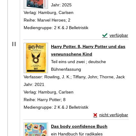
Jahr:
2025
Verlag:
Hamburg, Carlsen
Reihe:
Marvel Heroes; 2
Mediengruppe:
2 K & J Belletristik
Exemplar-Detail
verfügbar
Zum Download von 
Harry Potter. 8, Harry Potter und das
verwunschene Kind
Teil eins und zwei ; deutsche
Bühnenfassung
Verfasser:
Rowling, J. K.
;
Tiffany, John
;
Thorne, Jack
Suche
Jahr:
2021
Verlag:
Hamburg, Carlsen
Reihe:
Harry Potter; 8
Mediengruppe:
2 K & J Belletristik
Exemplar-Details von
nicht verfügbar
Zum Download von exte
Das body confidence Buch
ein Handbuch für radikales