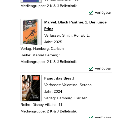
Mediengruppe:
2 K & J Belletristik
Exemplar-Detail
verfügbar
Zum Download von 
Marvel. Black Panther. 1, Der junge
Prinz
Verfasser:
Smith, Ronald L.
Suche nach dies
Jahr:
2025
Verlag:
Hamburg, Carlsen
Reihe:
Marvel Heroes; 1
Mediengruppe:
2 K & J Belletristik
Exemplar-Details
verfügbar
Zum Download von 
Fangt das Biest!
Verfasser:
Valentino, Serena
Suche nach die
Jahr:
2024
Verlag:
Hamburg, Carlsen
Reihe:
Disney Villains; 11
Mediengruppe:
2 K & J Belletristik
Exemplar-Detail
verfügbar