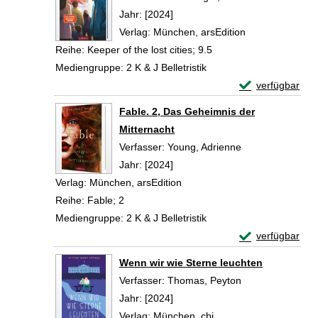
Jahr:
[2024]
Verlag:
München, arsEdition
Reihe:
Keeper of the lost cities; 9.5
Mediengruppe:
2 K & J Belletristik
Exemplar-Details
verfügbar
Zum Download von 
Fable. 2, Das Geheimnis der
Mitternacht
Verfasser:
Young, Adrienne
Suche nach dies
Jahr:
[2024]
Verlag:
München, arsEdition
Reihe:
Fable; 2
Mediengruppe:
2 K & J Belletristik
Exemplar-Detail
verfügbar
Zum Download von 
Wenn wir wie Sterne leuchten
Verfasser:
Thomas, Peyton
Suche nach dies
Jahr:
[2024]
Verlag:
München, cbj