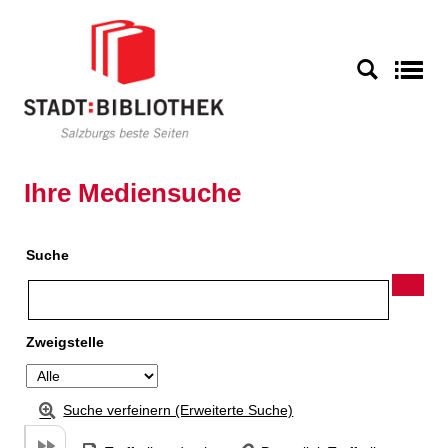
Zu den Suchfiltern springen
Zur Trefferliste springen
S
Ihre Mediensuche
Suche
Zweigstelle
Suche verfeinern (Erweiterte Suche)