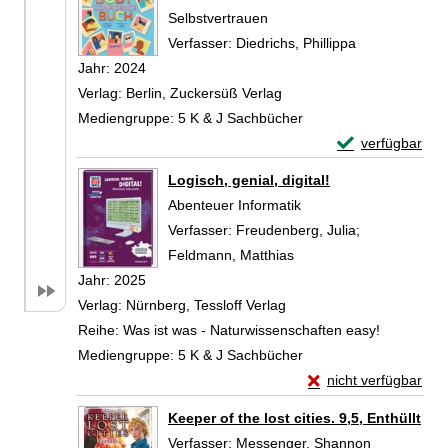
Selbstvertrauen
Verfasser:
Diedrichs, Phillippa
Suche nach di
Jahr:
2024
Verlag:
Berlin, Zuckersüß Verlag
Mediengruppe:
5 K & J Sachbücher
Exemplar-Detail
verfügbar
Zum Download von 
Logisch, genial, digital!
Abenteuer Informatik
Verfasser:
Freudenberg, Julia
;
Feldmann, Matthias
Suche nach diesem Verf
Jahr:
2025
Verlag:
Nürnberg, Tessloff Verlag
Reihe:
Was ist was - Naturwissenschaften easy!
Mediengruppe:
5 K & J Sachbücher
Exemplar-Details von 
nicht verfügbar
Zum Download von exte
Keeper of the lost cities. 9,5, Enthüllt
Verfasser:
Messenger, Shannon
Suche nach 