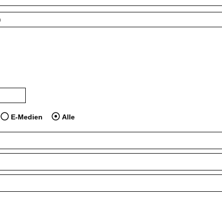
 dem Jahr veröffentlicht wurden
dien anzeigen, die vor dem Jahr veröffentlicht wurden
E-Medien
Alle